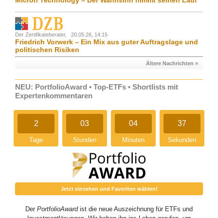
Micron Technology – Der Wahnsinn nimmt seinen Lauf
Der Zertifikateberater,
20.05.26, 14:15
Friedrich Vorwerk – Ein Mix aus guter Auftragslage und
politischen Risiken
Ältere Nachrichten »
NEU: PortfolioAward • Top-ETFs • Shortlists mit
Expertenkommentaren
2
03
04
37
Tage
Stunden
Minuten
Sekunden
Jetzt einsehen und Favoriten wählen!
Der
PortfolioAward
ist die neue Auszeichnung für ETFs und