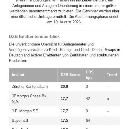
Investmentlösungen. Wir haben ihn ins Leben gerufen, um
Anlegerinnen und Anlegern Orientierung in einem immer größer
werdenden Investmentmarkt zu bieten. Die Gewinner werden über
eine öffentliche Umfrage ermittelt. Die Abstimmungsphase endet
am 10. August 2026.
DZB Emittentenüberblick
Die unverzichtbare Übersicht für Anlageberater und
Vermögensverwalter zu Kredit-Ratings und Credit Default Swaps in
Deutschland aktiver Emittenten von Zertifikaten und strukturierten
Produkten.
CDS
Institut
DZB Score
Trend
bps
Zürcher Kantonalbank
20,0
0
--
JPMorgan Chase Bk.
17,7
42
o
N.A.
J.P. Morgan SE
17,7
0
--
BayernLB
17,5
64
-