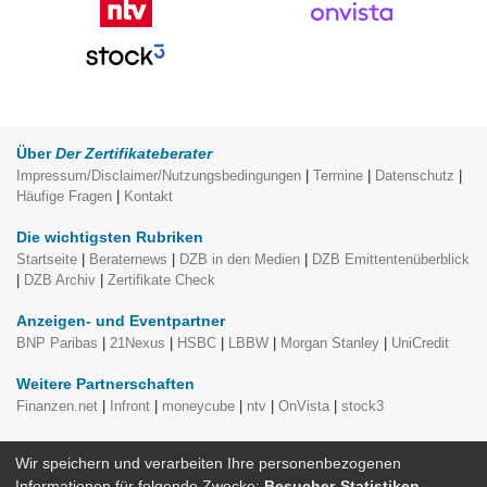
Über
Der Zertifikateberater
Impressum/Disclaimer/Nutzungsbedingungen
|
Termine
|
Datenschutz
|
Häufige Fragen
|
Kontakt
Die wichtigsten Rubriken
Startseite
|
Beraternews
|
DZB in den Medien
|
DZB Emittentenüberblick
|
DZB Archiv
|
Zertifikate Check
Anzeigen- und Eventpartner
BNP Paribas
|
21Nexus
|
HSBC
|
LBBW
|
Morgan Stanley
|
UniCredit
Weitere Partnerschaften
Finanzen.net
|
Infront
|
moneycube
|
ntv
|
OnVista
|
stock3
moneycube Themenspecials, redaktionell erstellt von
Der
Wir speichern und verarbeiten Ihre personenbezogenen
Zertifikateberater
Informationen für folgende Zwecke:
Besucher-Statistiken
.