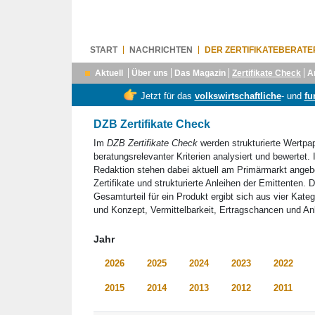
START
NACHRICHTEN
DER ZERTIFIKATEBERATE
Aktuell
Über uns
Das Magazin
Zertifikate Check
A
Jetzt für das
volkswirtschaftliche
- und
fu
DZB Zertifikate Check
Im
DZB Zertifikate Check
werden strukturierte Wertpa
beratungsrelevanter Kriterien analysiert und bewertet.
Redaktion stehen dabei aktuell am Primärmarkt ange
Zertifikate und strukturierte Anleihen der Emittenten. 
Gesamturteil für ein Produkt ergibt sich aus vier Kateg
und Konzept, Vermittelbarkeit, Ertragschancen und Anl
Jahr
2026
2025
2024
2023
2022
2015
2014
2013
2012
2011