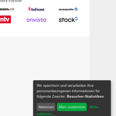
tere Partner
Wir speichern und verarbeiten Ihre
personenbezogenen Informationen für
folgende Zwecke:
Besucher-Statistiken
.
Ablehnen
Allen zustimmen
Mehr
erfahren
...