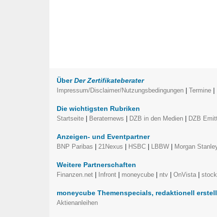
Über
Der Zertifikateberater
Impressum/Disclaimer/Nutzungsbedingungen
|
Termine
|
Die wichtigsten Rubriken
Startseite
|
Beraternews
|
DZB in den Medien
|
DZB Emitt
Anzeigen- und Eventpartner
BNP Paribas
|
21Nexus
|
HSBC
|
LBBW
|
Morgan Stanle
Weitere Partnerschaften
Finanzen.net
|
Infront
|
moneycube
|
ntv
|
OnVista
|
stoc
moneycube Themenspecials, redaktionell erstel
Aktienanleihen