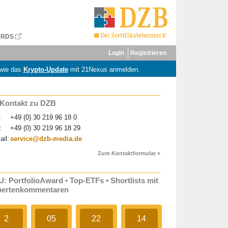
ARDS
Login
Registrieren
wie das
Krypto-Update
mit 21Nexus anmelden.
 Kontakt zu DZB
:
+49 (0) 30 219 96 18 0
:
+49 (0) 30 219 96 18 29
ail:
service@dzb-media.de
Zum Kontaktformular »
: PortfolioAward • Top-ETFs • Shortlists mit
pertenkommentaren
2
05
22
14