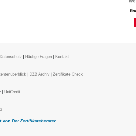
Wei
Datenschutz
|
Häufige Fragen
|
Kontakt
entenüberblick
|
DZB Archiv
|
Zertifikate Check
y
|
UniCredit
k3
lt von
Der Zertifikateberater