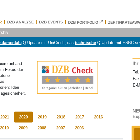
R
DZB ANALYSE
DZB EVENTS
DZB PORTFOLIO
ZERTIFIKATEAW
rchiv
ndamentale
Q-Update mit UniCredit, das
technische
Q-Update mit HSBC so
Ihr
piere anhand
 Im Fokus der
Tel.
botene
Fax
Das
E-M
orien: Idee
agesicherheit.
NEU
Ex
2021
2020
2019
2018
2017
2016
2010
2009
2008
2007
2006