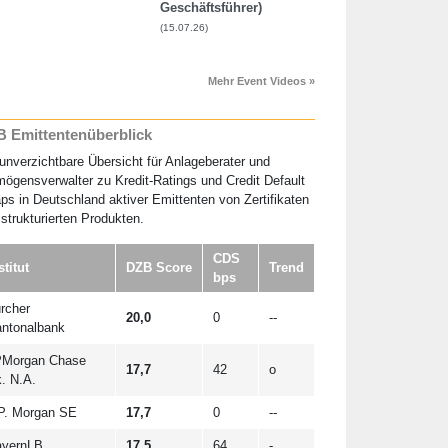
Geschäftsführer)
(15.07.26)
Mehr Event Videos »
 Emittentenüberblick
unverzichtbare Übersicht für Anlageberater und
ögensverwalter zu Kredit-Ratings und Credit Default
s in Deutschland aktiver Emittenten von Zertifikaten
strukturierten Produkten.
CDS
stitut
DZB Score
Trend
bps
rcher
20,0
0
--
ntonalbank
Morgan Chase
17,7
42
o
. N.A.
P. Morgan SE
17,7
0
--
yernLB
17,5
64
-