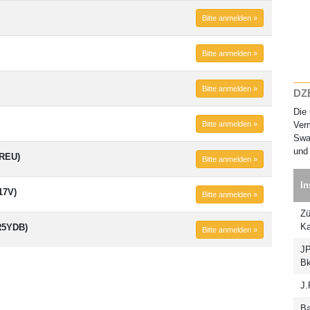
Bitte anmelden »
Bitte anmelden »
Bitte anmelden »
DZB
Die 
Bitte anmelden »
Verm
Swap
und 
9REU)
Bitte anmelden »
In
17V)
Bitte anmelden »
Zü
Ka
R5YDB)
Bitte anmelden »
JP
Bk
J.
Ba