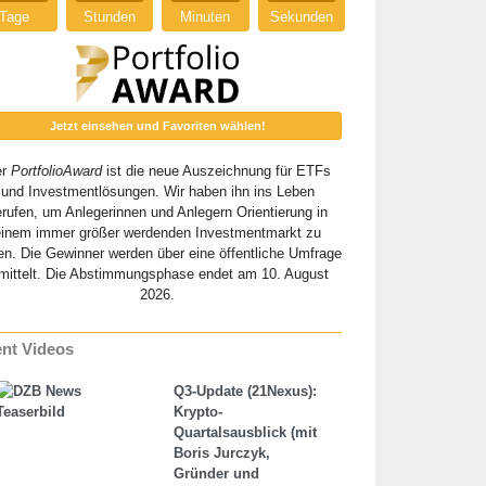
Tage
Stunden
Minuten
Sekunden
Jetzt einsehen und Favoriten wählen!
er
PortfolioAward
ist die neue Auszeichnung für ETFs
und Investmentlösungen. Wir haben ihn ins Leben
erufen, um Anlegerinnen und Anlegern Orientierung in
einem immer größer werdenden Investmentmarkt zu
en. Die Gewinner werden über eine öffentliche Umfrage
mittelt. Die Abstimmungsphase endet am 10. August
2026.
nt Videos
Q3-Update (21Nexus):
Krypto-
Quartalsausblick (mit
Boris Jurczyk,
Gründer und