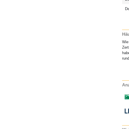
D
Häu
Wie 
Zert
habe
rund
Anz