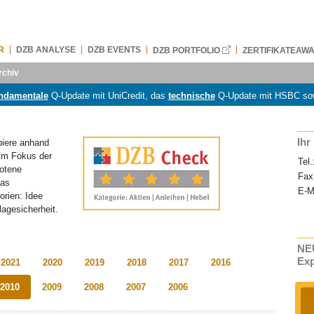
R
DZB ANALYSE
DZB EVENTS
DZB PORTFOLIO
ZERTIFIKATEAW
rchiv
ndamentale
Q-Update mit UniCredit, das
technische
Q-Update mit HSBC so
Ihr
piere anhand
 Im Fokus der
Tel.
botene
Fax
Das
E-M
orien: Idee
agesicherheit.
NEU
Ex
2021
2020
2019
2018
2017
2016
2010
2009
2008
2007
2006