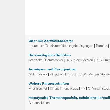
Über
Der Zertifikateberater
Impressum/Disclaimer/Nutzungsbedingungen
|
Termine
|
Die wichtigsten Rubriken
Startseite
|
Beraternews
|
DZB in den Medien
|
DZB Emitt
Anzeigen- und Eventpartner
BNP Paribas
|
21Nexus
|
HSBC
|
LBBW
|
Morgan Stanle
Weitere Partnerschaften
Finanzen.net
|
Infront
|
moneycube
|
ntv
|
OnVista
|
stoc
moneycube Themenspecials, redaktionell erstel
Aktienanleihen