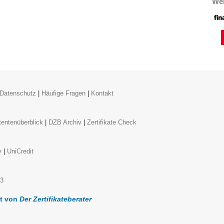
Wei
Datenschutz
|
Häufige Fragen
|
Kontakt
entenüberblick
|
DZB Archiv
|
Zertifikate Check
y
|
UniCredit
k3
lt von
Der Zertifikateberater