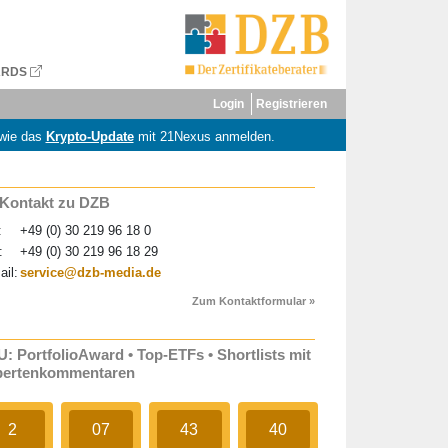
ARDS
Login
Registrieren
wie das
Krypto-Update
mit 21Nexus anmelden.
 Kontakt zu DZB
:
+49 (0) 30 219 96 18 0
:
+49 (0) 30 219 96 18 29
ail:
service@dzb-media.de
Zum Kontaktformular »
: PortfolioAward • Top-ETFs • Shortlists mit
pertenkommentaren
2
07
43
39