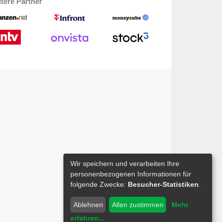
tere Partner
Wir speichern und verarbeiten Ihre
personenbezogenen Informationen für
folgende Zwecke:
Besucher-Statistiken
.
Ablehnen
Allen zustimmen
Mehr
erfahren
...