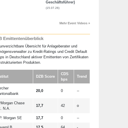
Geschäftsführer)
(15.07.26)
Mehr Event Videos »
 Emittentenüberblick
unverzichtbare Übersicht für Anlageberater und
ögensverwalter zu Kredit-Ratings und Credit Default
s in Deutschland aktiver Emittenten von Zertifikaten
strukturierten Produkten.
CDS
stitut
DZB Score
Trend
bps
rcher
20,0
0
--
ntonalbank
Morgan Chase
17,7
42
o
. N.A.
P. Morgan SE
17,7
0
--
yernLB
17,5
64
-