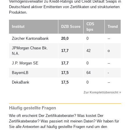
Vermögensverwalter zu Kredit-Ratings und Credit Default Swaps in
Deutschland aktiver Emittenten von Zertifikaten und strukturierten
Produkten.
CDS
Institut
DZB Score
Trend
bps
Zürcher Kantonalbank
20,0
0
--
JPMorgan Chase Bk.
17,7
42
o
N.A.
J.P. Morgan SE
17,7
0
--
BayernLB
17,5
64
-
DekaBank
17,5
0
--
Zur Komplettübersicht »
Häufig gestellte Fragen
Wie oft erscheint Der Zertifikateberater? Was kostet Der
Zertifikateberater? Was passiert mit meinen Daten? Wir haben für
Sie alle Antworten auf häufig gestellte Fragen rund um den