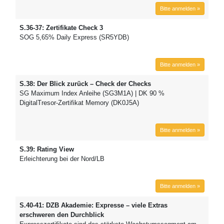
Bitte anmelden »
S.36-37: Zertifikate Check 3
SOG 5,65% Daily Express (SR5YDB)
Bitte anmelden »
S.38: Der Blick zurück – Check der Checks
SG Maximum Index Anleihe (SG3M1A) | DK 90 %
DigitalTresor-Zertifikat Memory (DK0J5A)
Bitte anmelden »
S.39: Rating View
Erleichterung bei der Nord/LB
Bitte anmelden »
S.40-41: DZB Akademie: Expresse – viele Extras
erschweren den Durchblick