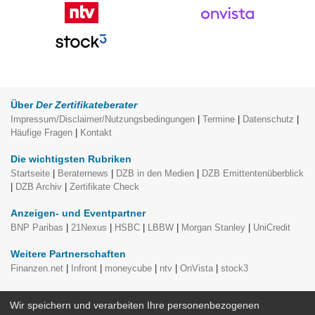
Über
Der Zertifikateberater
Impressum/Disclaimer/Nutzungsbedingungen
|
Termine
|
Datenschutz
|
Häufige Fragen
|
Kontakt
Die wichtigsten Rubriken
Startseite
|
Beraternews
|
DZB in den Medien
|
DZB Emittentenüberblick
|
DZB Archiv
|
Zertifikate Check
Anzeigen- und Eventpartner
BNP Paribas
|
21Nexus
|
HSBC
|
LBBW
|
Morgan Stanley
|
UniCredit
Weitere Partnerschaften
Finanzen.net
|
Infront
|
moneycube
|
ntv
|
OnVista
|
stock3
moneycube Themenspecials, redaktionell erstellt von
Der
Wir speichern und verarbeiten Ihre personenbezogenen
Zertifikateberater