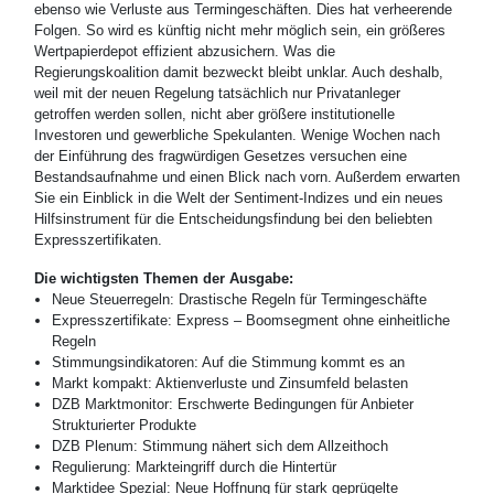
ebenso wie Verluste aus Termingeschäften. Dies hat verheerende
Folgen. So wird es künftig nicht mehr möglich sein, ein größeres
Wertpapierdepot effizient abzusichern. Was die
Regierungskoalition damit bezweckt bleibt unklar. Auch deshalb,
weil mit der neuen Regelung tatsächlich nur Privatanleger
getroffen werden sollen, nicht aber größere institutionelle
Investoren und gewerbliche Spekulanten. Wenige Wochen nach
der Einführung des fragwürdigen Gesetzes versuchen eine
Bestandsaufnahme und einen Blick nach vorn. Außerdem erwarten
Sie ein Einblick in die Welt der Sentiment-Indizes und ein neues
Hilfsinstrument für die Entscheidungsfindung bei den beliebten
Expresszertifikaten.
Die wichtigsten Themen der Ausgabe:
Neue Steuerregeln: Drastische Regeln für Termingeschäfte
Expresszertifikate: Express – Boomsegment ohne einheitliche
Regeln
Stimmungsindikatoren: Auf die Stimmung kommt es an
Markt kompakt: Aktienverluste und Zinsumfeld belasten
DZB Marktmonitor: Erschwerte Bedingungen für Anbieter
Strukturierter Produkte
DZB Plenum: Stimmung nähert sich dem Allzeithoch
Regulierung: Markteingriff durch die Hintertür
Marktidee Spezial: Neue Hoffnung für stark geprügelte