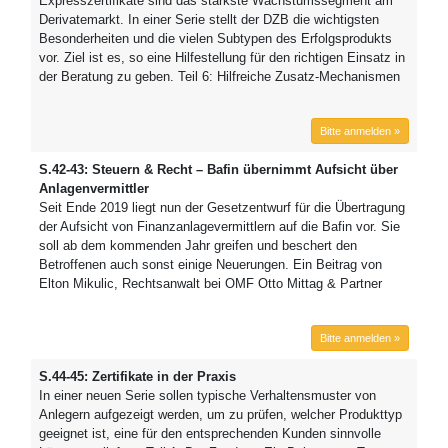
Expresszertifikate sind das stärkste Wachstumssegment am
Derivatemarkt. In einer Serie stellt der DZB die wichtigsten
Besonderheiten und die vielen Subtypen des Erfolgsprodukts
vor. Ziel ist es, so eine Hilfestellung für den richtigen Einsatz in
der Beratung zu geben. Teil 6: Hilfreiche Zusatz-Mechanismen
Bitte anmelden »
S.42-43: Steuern & Recht – Bafin übernimmt Aufsicht über
Anlagenvermittler
Seit Ende 2019 liegt nun der Gesetzentwurf für die Übertragung
der Aufsicht von Finanzanlagevermittlern auf die Bafin vor. Sie
soll ab dem kommenden Jahr greifen und beschert den
Betroffenen auch sonst einige Neuerungen. Ein Beitrag von
Elton Mikulic, Rechtsanwalt bei OMF Otto Mittag & Partner
Bitte anmelden »
S.44-45: Zertifikate in der Praxis
In einer neuen Serie sollen typische Verhaltensmuster von
Anlegern aufgezeigt werden, um zu prüfen, welcher Produkttyp
geeignet ist, eine für den entsprechenden Kunden sinnvolle