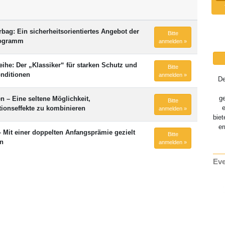
ag: Ein sicherheitsorientiertes Angebot der
Bitte
rogramm
anmelden »
ihe: Der „Klassiker“ für starken Schutz und
Bitte
nditionen
anmelden »
D
g
n – Eine seltene Möglichkeit,
Bitte
tionseffekte zu kombinieren
anmelden »
biet
er
Mit einer doppelten Anfangsprämie gezielt
Bitte
en
anmelden »
Eve