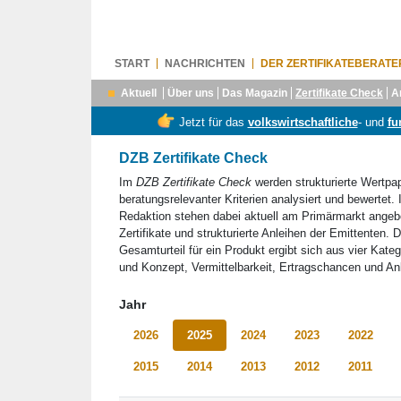
START
NACHRICHTEN
DER ZERTIFIKATEBERATE
Aktuell
Über uns
Das Magazin
Zertifikate Check
A
Jetzt für das
volkswirtschaftliche
- und
fu
DZB Zertifikate Check
Im
DZB Zertifikate Check
werden strukturierte Wertpa
beratungsrelevanter Kriterien analysiert und bewertet.
Redaktion stehen dabei aktuell am Primärmarkt ange
Zertifikate und strukturierte Anleihen der Emittenten. 
Gesamturteil für ein Produkt ergibt sich aus vier Kateg
und Konzept, Vermittelbarkeit, Ertragschancen und Anl
Jahr
2026
2025
2024
2023
2022
2015
2014
2013
2012
2011