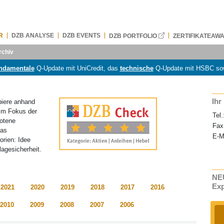
R
DZB ANALYSE
DZB EVENTS
DZB PORTFOLIO
ZERTIFIKATEAW
rchiv
ndamentale
Q-Update mit UniCredit, das
technische
Q-Update mit HSBC so
Ihr
piere anhand
 Im Fokus der
Tel.
botene
Fax
Das
E-M
orien: Idee
agesicherheit.
NEU
Ex
2021
2020
2019
2018
2017
2016
2010
2009
2008
2007
2006