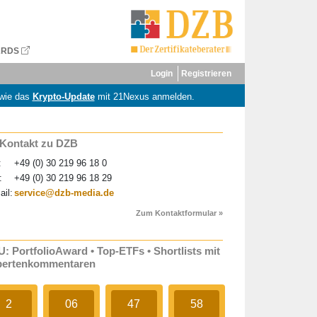
ARDS
Login
Registrieren
wie das
Krypto-Update
mit 21Nexus anmelden.
 Kontakt zu DZB
:
+49 (0) 30 219 96 18 0
:
+49 (0) 30 219 96 18 29
ail:
service@dzb-media.de
Zum Kontaktformular »
: PortfolioAward • Top-ETFs • Shortlists mit
pertenkommentaren
2
06
47
58