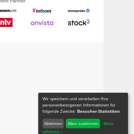
tere Partner
Wir speichern und verarbeiten Ihre
personenbezogenen Informationen für
folgende Zwecke:
Besucher-Statistiken
.
Ablehnen
Allen zustimmen
Mehr
erfahren
...