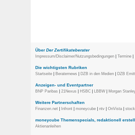
Über
Der Zertifikateberater
Impressum/Disclaimer/Nutzungsbedingungen
|
Termine
|
Die wichtigsten Rubriken
Startseite
|
Beraternews
|
DZB in den Medien
|
DZB Emitt
Anzeigen- und Eventpartner
BNP Paribas
|
21Nexus
|
HSBC
|
LBBW
|
Morgan Stanle
Weitere Partnerschaften
Finanzen.net
|
Infront
|
moneycube
|
ntv
|
OnVista
|
stoc
moneycube Themenspecials, redaktionell erstel
Aktienanleihen