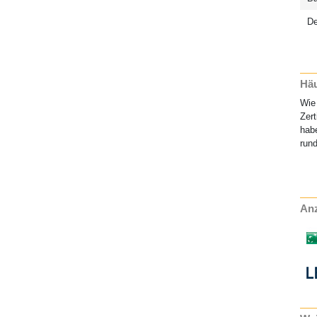
D
Häu
Wie 
Zert
habe
rund
Anz