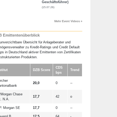
Geschäftsführer)
(15.07.26)
Mehr Event Videos »
 Emittentenüberblick
unverzichtbare Übersicht für Anlageberater und
ögensverwalter zu Kredit-Ratings und Credit Default
s in Deutschland aktiver Emittenten von Zertifikaten
strukturierten Produkten.
CDS
stitut
DZB Score
Trend
bps
rcher
20,0
0
--
ntonalbank
Morgan Chase
17,7
42
o
. N.A.
P. Morgan SE
17,7
0
--
yernLB
17,5
64
-