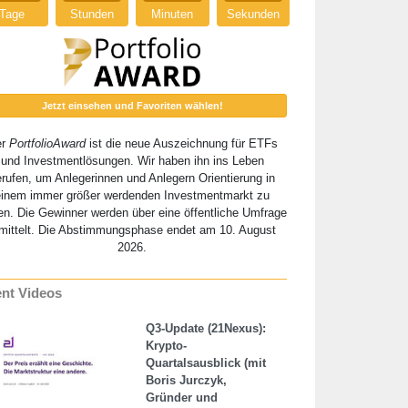
Tage
Stunden
Minuten
Sekunden
Jetzt einsehen und Favoriten wählen!
er
PortfolioAward
ist die neue Auszeichnung für ETFs
und Investmentlösungen. Wir haben ihn ins Leben
erufen, um Anlegerinnen und Anlegern Orientierung in
einem immer größer werdenden Investmentmarkt zu
en. Die Gewinner werden über eine öffentliche Umfrage
mittelt. Die Abstimmungsphase endet am 10. August
2026.
nt Videos
Q3-Update (21Nexus):
Krypto-
Quartalsausblick (mit
Boris Jurczyk,
Gründer und