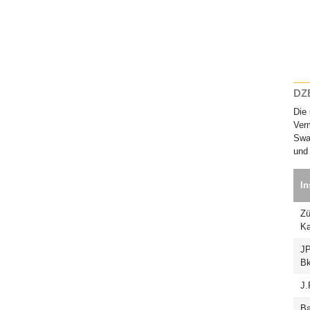
DZB
Die 
Verm
Swap
und 
In
Zü
Ka
JP
Bk
J.
Ba