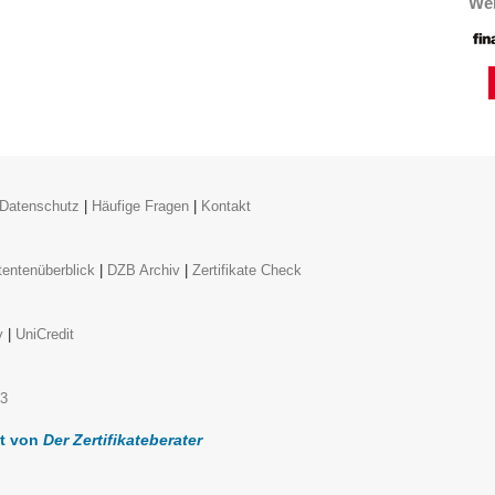
Wei
Datenschutz
|
Häufige Fragen
|
Kontakt
entenüberblick
|
DZB Archiv
|
Zertifikate Check
y
|
UniCredit
k3
lt von
Der Zertifikateberater