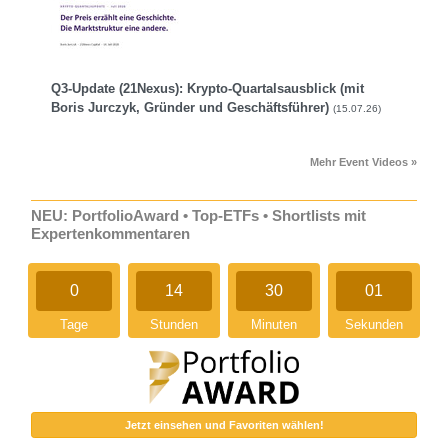
Q3-Update (21Nexus): Krypto-Quartalsausblick (mit
Boris Jurczyk, Gründer und Geschäftsführer)
(15.07.26)
Mehr Event Videos »
NEU: PortfolioAward • Top-ETFs • Shortlists mit
Expertenkommentaren
0
14
30
00
Tage
Stunden
Minuten
Sekunden
Jetzt einsehen und Favoriten wählen!