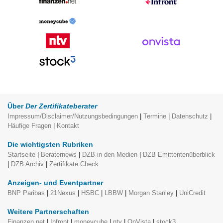
Über
Der Zertifikateberater
Impressum/Disclaimer/Nutzungsbedingungen
|
Termine
|
Datenschutz
|
Häufige Fragen
|
Kontakt
Die wichtigsten Rubriken
Startseite
|
Beraternews
|
DZB in den Medien
|
DZB Emittentenüberblick
|
DZB Archiv
|
Zertifikate Check
Anzeigen- und Eventpartner
BNP Paribas
|
21Nexus
|
HSBC
|
LBBW
|
Morgan Stanley
|
UniCredit
Weitere Partnerschaften
Finanzen.net
|
Infront
|
moneycube
|
ntv
|
OnVista
|
stock3