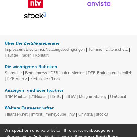
Über
Der Zertifikateberater
Impressum/Disclaimer/Nutzungsbedingungen
|
Termine
|
Datenschutz
|
Häufige Fragen
|
Kontakt
Die wichtigsten Rubriken
Startseite
|
Beraternews
|
DZB in den Medien
|
DZB Emittentenüberblick
|
DZB Archiv
|
Zertifikate Check
Anzeigen- und Eventpartner
BNP Paribas
|
21Nexus
|
HSBC
|
LBBW
|
Morgan Stanley
|
UniCredit
Weitere Partnerschaften
Finanzen.net
|
Infront
|
moneycube
|
ntv
|
OnVista
|
stock3
moneycube Themenspecials, redaktionell erstellt von
Der
Wir speichern und verarbeiten Ihre personenbezogenen
Zertifikateberater
Informationen für folgende Zwecke:
Besucher-Statistiken
.