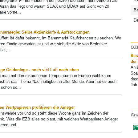
ittelgroßer Firmen haben in den letzten Monaten mehr verloren als
Woran das liegt und warum SDAX und MDAX auf Sicht von 20
Ba
ase vorne...
D
enstrategie: Seine Aktienkäufe & Aufstockungen
uffett ist dafür bekannt, im Bärenmarkt Kaufchancen zu suchen. Wo
ten fündig geworden ist und wie sich die Aktie von Berkshire
DZB
at,...
Ber
der
Anl
ge Geldanlage - noch viel Luft nach oben
Spa
 man mit den rekordhohen Temperaturen in Europa wohl kaum
das
st ist das Thema Nachhaltigkeit in aller Munde. Aber hat es auch
Jah.
schon so...
sen Wertpapieren profitieren die Anleger
Zinswende vor und so steht diese Woche ganz im Zeichen der
Anz
k. Was die EZB alles so plant, mit welchen Wertpapieren Anleger
ieren und...