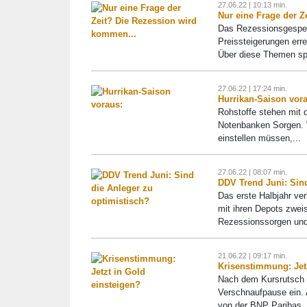
27.06.22 | 10:13 min.
Nur eine Frage der Z
Das Rezessionsgespens
Preissteigerungen err
Über diese Themen spr
27.06.22 | 17:24 min.
Hurrikan-Saison vora
Rohstoffe stehen mit 
Notenbanken Sorgen. W
einstellen müssen,...
27.06.22 | 08:07 min.
DDV Trend Juni: Sind
Das erste Halbjahr ver
mit ihren Depots zweis
Rezessionssorgen und
21.06.22 | 09:17 min.
Krisenstimmung: Jetz
Nach dem Kursrutsch 
Verschnaufpause ein. 
von der BNP Paribas, 