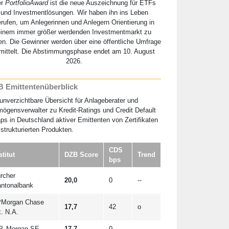
er
PortfolioAward
ist die neue Auszeichnung für ETFs
und Investmentlösungen. Wir haben ihn ins Leben
erufen, um Anlegerinnen und Anlegern Orientierung in
einem immer größer werdenden Investmentmarkt zu
en. Die Gewinner werden über eine öffentliche Umfrage
mittelt. Die Abstimmungsphase endet am 10. August
2026.
 Emittentenüberblick
unverzichtbare Übersicht für Anlageberater und
ögensverwalter zu Kredit-Ratings und Credit Default
s in Deutschland aktiver Emittenten von Zertifikaten
strukturierten Produkten.
CDS
stitut
DZB Score
Trend
bps
rcher
20,0
0
--
ntonalbank
Morgan Chase
17,7
42
o
. N.A.
P. Morgan SE
17,7
0
--