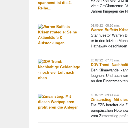
Aktien kleinerer und m
viele Großkonzerne. 
Jahren hingegen die N
01.08.22 | 08:10 min.
Warren Buffetts Kris
Starinvestor Warren B
er in den letzten Mona
Hathaway geschlagen h
20.07.22 | 07:43 min.
DDV-Trend: Nachhalti
Den Klimawandel kann
leugnen. Und auch son
an den Finanzmärkten 
18.07.22 | 09:41 min.
Zinsanstieg: Mit die
Die EZB bereitet die 
europäischen Notenban
vom Zinsanstieg profit