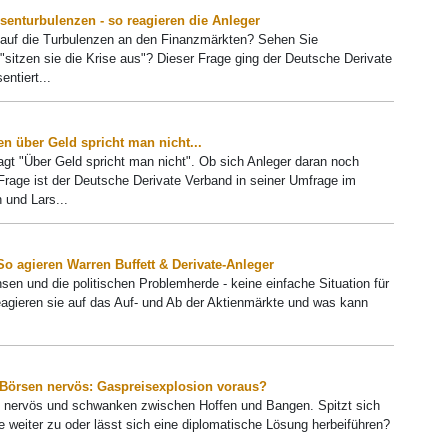
enturbulenzen - so reagieren die Anleger
 auf die Turbulenzen an den Finanzmärkten? Sehen Sie
"sitzen sie die Krise aus"? Dieser Frage ging der Deutsche Derivate
ntiert...
 über Geld spricht man nicht...
agt "Über Geld spricht man nicht". Ob sich Anleger daran noch
Frage ist der Deutsche Derivate Verband in seiner Umfrage im
und Lars...
o agieren Warren Buffett & Derivate-Anleger
insen und die politischen Problemherde - keine einfache Situation für
reagieren sie auf das Auf- und Ab der Aktienmärkte und was kann
 Börsen nervös: Gaspreisexplosion voraus?
d nervös und schwanken zwischen Hoffen und Bangen. Spitzt sich
ne weiter zu oder lässt sich eine diplomatische Lösung herbeiführen?