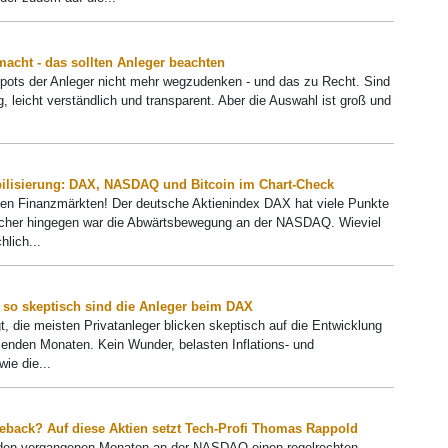
acht - das sollten Anleger beachten
ots der Anleger nicht mehr wegzudenken - und das zu Recht. Sind
, leicht verständlich und transparent. Aber die Auswahl ist groß und
bilisierung: DAX, NASDAQ und Bitcoin im Chart-Check
den Finanzmärkten! Der deutsche Aktienindex DAX hat viele Punkte
licher hingegen war die Abwärtsbewegung an der NASDAQ. Wieviel
hlich...
 so skeptisch sind die Anleger beim DAX
, die meisten Privatanleger blicken skeptisch auf die Entwicklung
nden Monaten. Kein Wunder, belasten Inflations- und
ie die...
eback? Auf diese Aktien setzt Tech-Profi Thomas Rappold
 den vergangenen Monaten an der NASDAQ einen regelrechten