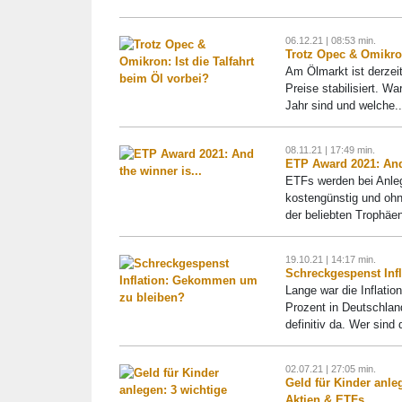
06.12.21 | 08:53 min.
Trotz Opec & Omikron
Am Ölmarkt ist derzeit
Preise stabilisiert. W
Jahr sind und welche..
08.11.21 | 17:49 min.
ETP Award 2021: And 
ETFs werden bei Anleg
kostengünstig und ohn
der beliebten Trophäen
19.10.21 | 14:17 min.
Schreckgespenst Inf
Lange war die Inflatio
Prozent in Deutschland
definitiv da. Wer sind d
02.07.21 | 27:05 min.
Geld für Kinder anle
Aktien & ETFs