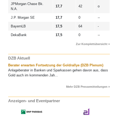
JPMorgan Chase Bk.
17,7
42
o
N.A.
J.P. Morgan SE
17,7
0
--
BayernLB
17,5
64
-
DekaBank
17,5
0
--
Zur Komplettübersicht »
DZB Aktuell
Berater erwarten Fortsetzung der Goldrallye (DZB Plenum)
Anlageberater in Banken und Sparkassen gehen davon aus, dass
Gold auch im kommenden Jah...
Mehr DZB Pressemitteilungen »
Anzeigen- und Eventpartner