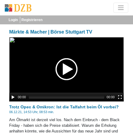
Login
Registrieren
Märkte & Macher | Börse Stuttgart TV
00:00
00:00
Trotz Opec & Omikron: Ist die Talfahrt beim Öl vorbei?
06.12.21, 14:53 Uhr, 08:53 min.
Am Ölmarkt ist derzeit viel los. Nach dem Einbruch - dem Black
Friday - haben sich die Preise stabilisiert. Warum die Erholung
anhalten könnte, wie die Aussichten für das neue Jahr sind und