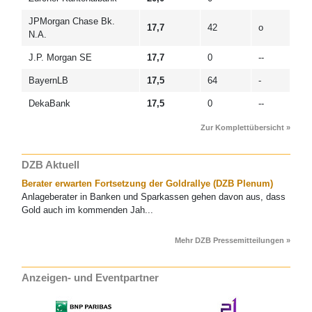
JPMorgan Chase Bk.
17,7
42
o
N.A.
J.P. Morgan SE
17,7
0
--
BayernLB
17,5
64
-
DekaBank
17,5
0
--
Zur Komplettübersicht »
DZB Aktuell
Berater erwarten Fortsetzung der Goldrallye (DZB Plenum)
Anlageberater in Banken und Sparkassen gehen davon aus, dass
Gold auch im kommenden Jah...
Mehr DZB Pressemitteilungen »
Anzeigen- und Eventpartner