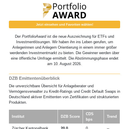
Jetzt einsehen und Favoriten wählen!
Der
PortfolioAward
ist die neue Auszeichnung für ETFs und
Investmentlösungen. Wir haben ihn ins Leben gerufen, um
Anlegerinnen und Anlegern Orientierung in einem immer größer
werdenden Investmentmarkt zu bieten. Die Gewinner werden über
eine öffentliche Umfrage ermittelt. Die Abstimmungsphase endet
am 10. August 2026.
DZB Emittentenüberblick
Die unverzichtbare Übersicht für Anlageberater und
Vermögensverwalter zu Kredit-Ratings und Credit Default Swaps in
Deutschland aktiver Emittenten von Zertifikaten und strukturierten
Produkten.
CDS
Institut
DZB Score
Trend
bps
Zürcher Kantonalbank
20,0
0
--