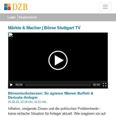
Login
Registrieren
Märkte & Macher | Börse Stuttgart TV
00:00
00:00
Börsenturbulenzen: So agieren Warren Buffett &
Derivate-Anleger
21.02.22, 12:18 Uhr, 11:21 min.
Inflation, steigende Zinsen und die politischen Problemherde -
keine einfache Situation für Anleger aktuell. Wie reagieren sie auf