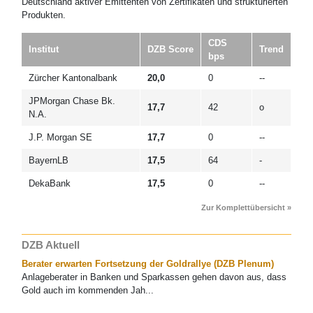
Deutschland aktiver Emittenten von Zertifikaten und strukturierten
Produkten.
CDS
Institut
DZB Score
Trend
bps
Zürcher Kantonalbank
20,0
0
--
JPMorgan Chase Bk.
17,7
42
o
N.A.
J.P. Morgan SE
17,7
0
--
BayernLB
17,5
64
-
DekaBank
17,5
0
--
Zur Komplettübersicht »
DZB Aktuell
Berater erwarten Fortsetzung der Goldrallye (DZB Plenum)
Anlageberater in Banken und Sparkassen gehen davon aus, dass
Gold auch im kommenden Jah...