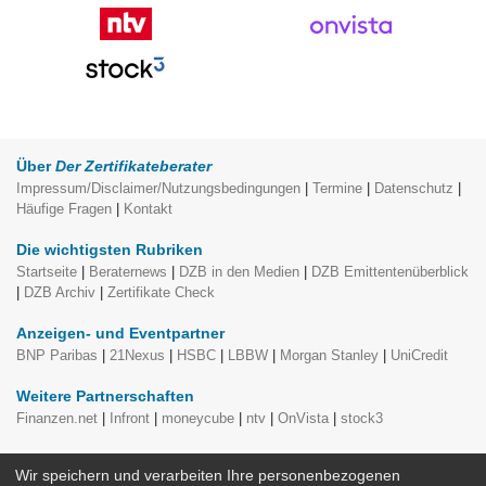
Über
Der Zertifikateberater
Impressum/Disclaimer/Nutzungsbedingungen
|
Termine
|
Datenschutz
|
Häufige Fragen
|
Kontakt
Die wichtigsten Rubriken
Startseite
|
Beraternews
|
DZB in den Medien
|
DZB Emittentenüberblick
|
DZB Archiv
|
Zertifikate Check
Anzeigen- und Eventpartner
BNP Paribas
|
21Nexus
|
HSBC
|
LBBW
|
Morgan Stanley
|
UniCredit
Weitere Partnerschaften
Finanzen.net
|
Infront
|
moneycube
|
ntv
|
OnVista
|
stock3
moneycube Themenspecials, redaktionell erstellt von
Der
Wir speichern und verarbeiten Ihre personenbezogenen
Zertifikateberater