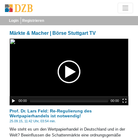
Login
Registrieren
Märkte & Macher | Börse Stuttgart TV
00:00
00:00
Prof. Dr. Lars Feld: Re-Regulierung des
Wertpapierhandels ist notwendig!
25.09.15, 11:42 Uhr, 03:54 min.
Wie steht es um den Wertpapierhandel in Deutschland und in der
Welt? Beeinflussen die Schattenmärkte eine ordnungsgemäße