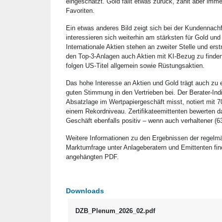
eingeschätzt. Gold fällt etwas zurück, zählt aber imm
Favoriten.
Ein etwas anderes Bild zeigt sich bei der Kundennachf
interessieren sich weiterhin am stärksten für Gold und 
Internationale Aktien stehen an zweiter Stelle und ers
den Top-3-Anlagen auch Aktien mit KI-Bezug zu finden
folgen US-Titel allgemein sowie Rüstungsaktien.
Das hohe Interesse an Aktien und Gold trägt auch zu 
guten Stimmung in den Vertrieben bei. Der Berater-Indi
Absatzlage im Wertpapiergeschäft misst, notiert mit 7
einem Rekordniveau. Zertifikateemittenten bewerten d
Geschäft ebenfalls positiv – wenn auch verhaltener (6
Weitere Informationen zu den Ergebnissen der regelm
Marktumfrage unter Anlageberatern und Emittenten fi
angehängten PDF.
Downloads
DZB_Plenum_2026_02.pdf