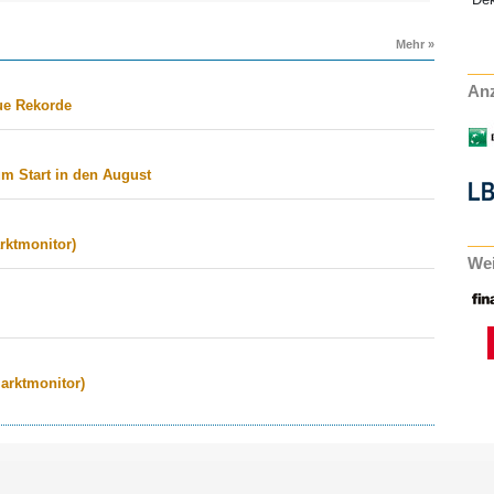
Mehr »
Anz
ue Rekorde
m Start in den August
rktmonitor)
Wei
arktmonitor)