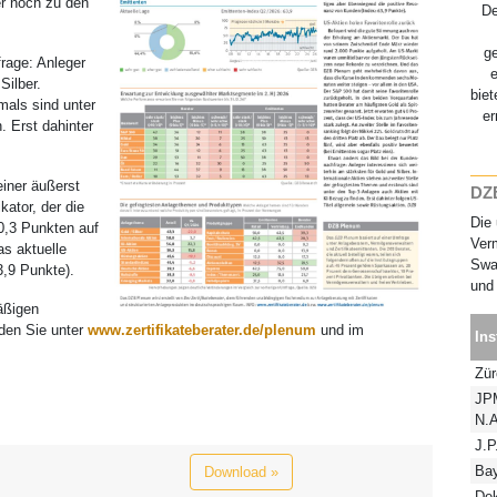
er noch zu den
D
g
rage: Anleger
Silber.
biet
tmals sind unter
er
. Erst dahinter
einer äußerst
DZB
kator, der die
Die 
0,3 Punkten auf
Verm
as aktuelle
Swap
3,9 Punkte).
und 
äßigen
nden Sie unter
www.zertifikateberater.de/plenum
und im
Ins
Zür
JP
N.A
J.P
Ba
Download »
De