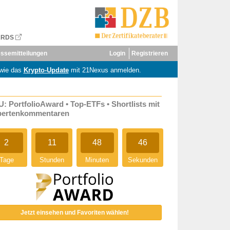
ARDS
ssemitteilungen
Login
Registrieren
wie das
Krypto-Update
mit 21Nexus anmelden.
: PortfolioAward • Top-ETFs • Shortlists mit
pertenkommentaren
2
11
48
45
Tage
Stunden
Minuten
Sekunden
Jetzt einsehen und Favoriten wählen!