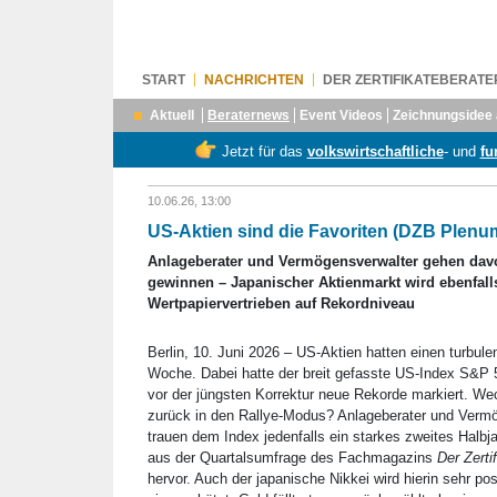
START
NACHRICHTEN
DER ZERTIFIKATEBERATE
Aktuell
Beraternews
Event Videos
Zeichnungsidee 
Jetzt für das
volkswirtschaftliche
- und
fu
10.06.26, 13:00
US-Aktien sind die Favoriten (DZB Plenu
Anlageberater und Vermögensverwalter gehen dav
gewinnen – Japanischer Aktienmarkt wird ebenfalls
Wertpapiervertrieben auf Rekordniveau
Berlin, 10. Juni 2026 – US-Aktien hatten einen turbulen
Woche. Dabei hatte der breit gefasste US-Index S&P 
vor der jüngsten Korrektur neue Rekorde markiert. We
zurück in den Rallye-Modus? Anlageberater und Verm
trauen dem Index jedenfalls ein starkes zweites Halbj
aus der Quartalsumfrage des Fachmagazins
Der Zerti
hervor. Auch der japanische Nikkei wird hierin sehr pos