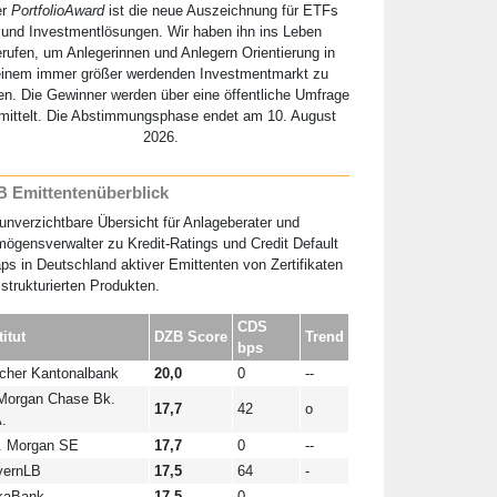
er
PortfolioAward
ist die neue Auszeichnung für ETFs
und Investmentlösungen. Wir haben ihn ins Leben
erufen, um Anlegerinnen und Anlegern Orientierung in
einem immer größer werdenden Investmentmarkt zu
en. Die Gewinner werden über eine öffentliche Umfrage
mittelt. Die Abstimmungsphase endet am 10. August
2026.
 Emittentenüberblick
unverzichtbare Übersicht für Anlageberater und
ögensverwalter zu Kredit-Ratings und Credit Default
s in Deutschland aktiver Emittenten von Zertifikaten
strukturierten Produkten.
CDS
titut
DZB Score
Trend
bps
cher Kantonalbank
20,0
0
--
Morgan Chase Bk.
17,7
42
o
.
. Morgan SE
17,7
0
--
yernLB
17,5
64
-
kaBank
17,5
0
--