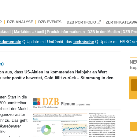
R
DZB ANALYSE
DZB EVENTS
DZB PORTFOLIO
ZERTIFIKATEAW
aktuell
Marktidee aktuell
Produktinformationen
DZB in den Medien
DZB Pre
ndamentale
Q-Update mit UniCredit, das
technische
Q-Update mit HSBC so
NEU
m)
Ex
on aus, dass US-Aktien im kommenden Halbjahr an Wert
 sehr positiv bewertet, Gold fällt zurück – Stimmung in den
ten Start in die
500 unmittelbar
chselt der Markt
ögensverwalter
ahr zu. Das geht
fikateberater
itiv