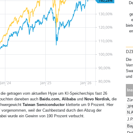
D
g
biet
er
DZB
Die 
Verm
Swap
und 
Ins
die getragen vom aktuellen Hype um KI-Speicherchips fast 26
erbuchten daneben auch
Baidu.com, Alibaba
und
Novo Nordisk,
die
Zür
Schwergewicht
Taiwan Semiconductor
kletterte um 9 Prozent. Hier
JP
auf vorgenommen, weil der Cashbestand durch den Abzug der
N.A
Dabei wurde ein Gewinn von 190 Prozent verbucht.
J.P
Ba
De