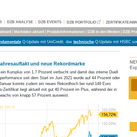
R
DZB ANALYSE
DZB EVENTS
DZB PORTFOLIO
ZERTIFIKATEAW
aktuell
Marktidee aktuell
Produktinformationen
DZB in den Medien
DZB Pre
ndamentale
Q-Update mit UniCredit, das
technische
Q-Update mit HSBC so
NEU
Jahresauftakt und neue Rekordmarke
Ex
ein Kursplus von 1,7 Prozent verbucht und damit das interne Duell
tperformance seit dem Start im Juni 2021 wurde auf 44 Prozent oder
. Januar konnte zudem ein neues Rekordhoch bei rund 149 Euro
-Zertifikat liegt aktuell mit gut 40 Prozent im Plus, während der in
wachs von knapp 57 Prozent ausweist.