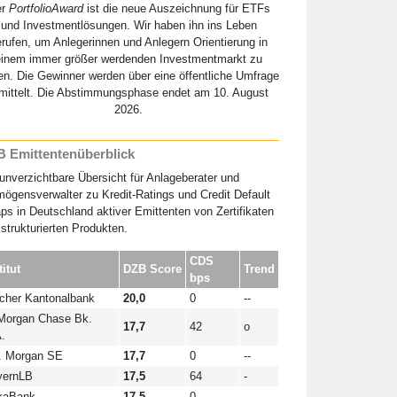
er
PortfolioAward
ist die neue Auszeichnung für ETFs
und Investmentlösungen. Wir haben ihn ins Leben
erufen, um Anlegerinnen und Anlegern Orientierung in
einem immer größer werdenden Investmentmarkt zu
en. Die Gewinner werden über eine öffentliche Umfrage
mittelt. Die Abstimmungsphase endet am 10. August
2026.
 Emittentenüberblick
unverzichtbare Übersicht für Anlageberater und
ögensverwalter zu Kredit-Ratings und Credit Default
s in Deutschland aktiver Emittenten von Zertifikaten
strukturierten Produkten.
CDS
titut
DZB Score
Trend
bps
cher Kantonalbank
20,0
0
--
Morgan Chase Bk.
17,7
42
o
.
. Morgan SE
17,7
0
--
yernLB
17,5
64
-
kaBank
17,5
0
--