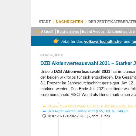
START
NACHRICHTEN
DER ZERTIFIKATEBERATE
Aktuell
Beraternews
Event Videos
Zeichnungsidee 
Jetzt für das
volkswirtschaftliche
- und
fu
03.02.26, 08:08
DZB Aktienwerteauswahl 2031 – Starker 
Unsere
DZB Aktienwerteauswahl 2031
hat im Januar 
der beiden wikifolios für sich entschieden. Die Gesam
8,1 Prozent im Jahresdurchschnitt gesteigert. Am 12
markiert werden. Das Ende Juli 2021 emittierte wikifolio
Euro berechnete MSCI World als Benchmark einen Zu