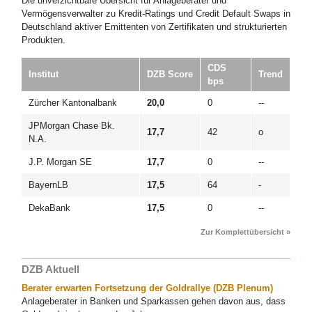
Die unverzichtbare Übersicht für Anlageberater und
Vermögensverwalter zu Kredit-Ratings und Credit Default Swaps in
Deutschland aktiver Emittenten von Zertifikaten und strukturierten
Produkten.
CDS
Institut
DZB Score
Trend
bps
Zürcher Kantonalbank
20,0
0
--
JPMorgan Chase Bk.
17,7
42
o
N.A.
J.P. Morgan SE
17,7
0
--
BayernLB
17,5
64
-
DekaBank
17,5
0
--
Zur Komplettübersicht »
DZB Aktuell
Berater erwarten Fortsetzung der Goldrallye (DZB Plenum)
Anlageberater in Banken und Sparkassen gehen davon aus, dass