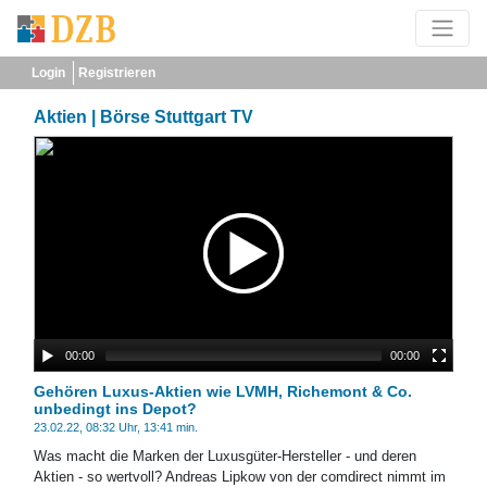
Login
Registrieren
Aktien | Börse Stuttgart TV
00:00
00:00
Gehören Luxus-Aktien wie LVMH, Richemont & Co.
unbedingt ins Depot?
23.02.22, 08:32 Uhr, 13:41 min.
Was macht die Marken der Luxusgüter-Hersteller - und deren
Aktien - so wertvoll? Andreas Lipkow von der comdirect nimmt im