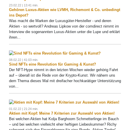
23.02.22 | 13:41 min.
Gehören Luxus-Aktien wie LVMH, Richemont & Co. unbedingt
ins Depot?
Was macht die Marken der Luxusgüter-Hersteller - und deren
Aktien - so wertvoll? Andreas Lipkow von der comdirect nimmt im
Interview die sogenannten Luxus-Aktien unter die Lupe und erklärt
ihren...
08.02.22 | 41:03 min.
Sind NFTs eine Revolution für Gaming & Kunst?
Der NFT-Hype nimmt in den letzten Wochen wieder gehörig Fahrt
auf – überall ist die Rede von der Krypto-Kunst. Wir nähern uns
dem Thema dieses Mal mit dreifacher hochkarätiger Unterstützung
von...
01.02.22 | 21:24 min.
Aktien mit Kopf: Meine 7 Kriterien zur Auswahl von Aktien!
Bei welchen Aktien hat Kolja Barghoorn Schmetterlinge im Bauch
– und bei welchen vielleicht eher heftigen Liebeskummer? Richy
schnappt sich den Finanzblogger für eine Runde „Aktien-Tinder“