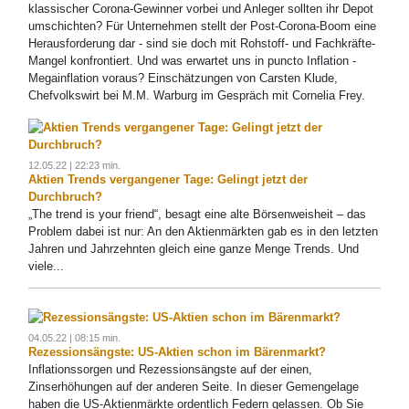
klassischer Corona-Gewinner vorbei und Anleger sollten ihr Depot
umschichten? Für Unternehmen stellt der Post-Corona-Boom eine
Herausforderung dar - sind sie doch mit Rohstoff- und Fachkräfte-
Mangel konfrontiert. Und was erwartet uns in puncto Inflation -
Megainflation voraus? Einschätzungen von Carsten Klude,
Chefvolkswirt bei M.M. Warburg im Gespräch mit Cornelia Frey.
12.05.22 | 22:23 min.
Aktien Trends vergangener Tage: Gelingt jetzt der
Durchbruch?
„The trend is your friend“, besagt eine alte Börsenweisheit – das
Problem dabei ist nur: An den Aktienmärkten gab es in den letzten
Jahren und Jahrzehnten gleich eine ganze Menge Trends. Und
viele...
04.05.22 | 08:15 min.
Rezessionsängste: US-Aktien schon im Bärenmarkt?
Inflationssorgen und Rezessionsängste auf der einen,
Zinserhöhungen auf der anderen Seite. In dieser Gemengelage
haben die US-Aktienmärkte ordentlich Federn gelassen. Ob Sie