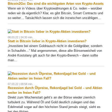
Bitcoin2Go: Das sind die wichtigsten Arten von Krypto-Assets
Wenn wir in Videos über Kryptowährungen & Co. reden – worüber
reden wir da eigentlich? Klar, es gibt Bitcoin, Smart Contracts und
so weiter… Tatsächlich lassen sich die inzwischen unzähligen...
08.03.22 | 24:30 min.
Statt in Bitcoin lieber in Krypto-Aktien investieren?
„Investiere bei einem Goldrausch nicht in die Goldgräber, sondern
in Schaufeln…“ Mal angenommen, diese alte Börsenweisheit von
André Kostolany gilt auch für den Krypto-Bereich – dann sollte
man...
07.03.22 | 09:58 min.
Rezession durch Ölpreise, Rekordjagd bei Gold – und Aktien
weiter im freien Fall?
Direkt zum Wochenstart geht’s an der Börse wieder ziemlich
turbulent zu. Während Öl und Gold deutlich zulegen und das
Edelmetall sogar auf den höchsten Stand jemals steigt, sieht es
bei den Aktien...