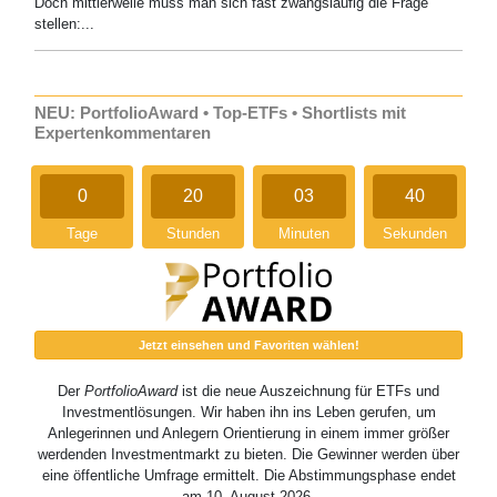
Doch mittlerweile muss man sich fast zwangsläufig die Frage
stellen:...
NEU: PortfolioAward • Top-ETFs • Shortlists mit
Expertenkommentaren
0
20
03
39
Tage
Stunden
Minuten
Sekunden
Jetzt einsehen und Favoriten wählen!
Der
PortfolioAward
ist die neue Auszeichnung für ETFs und
Investmentlösungen. Wir haben ihn ins Leben gerufen, um
Anlegerinnen und Anlegern Orientierung in einem immer größer
werdenden Investmentmarkt zu bieten. Die Gewinner werden über
eine öffentliche Umfrage ermittelt. Die Abstimmungsphase endet
am 10. August 2026.