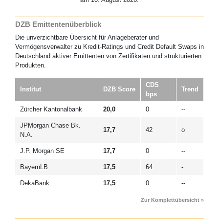
DZB Emittentenüberblick
Die unverzichtbare Übersicht für Anlageberater und
Vermögensverwalter zu Kredit-Ratings und Credit Default Swaps in
Deutschland aktiver Emittenten von Zertifikaten und strukturierten
Produkten.
CDS
Institut
DZB Score
Trend
bps
Zürcher Kantonalbank
20,0
0
--
JPMorgan Chase Bk.
17,7
42
o
N.A.
J.P. Morgan SE
17,7
0
--
BayernLB
17,5
64
-
DekaBank
17,5
0
--
Zur Komplettübersicht »