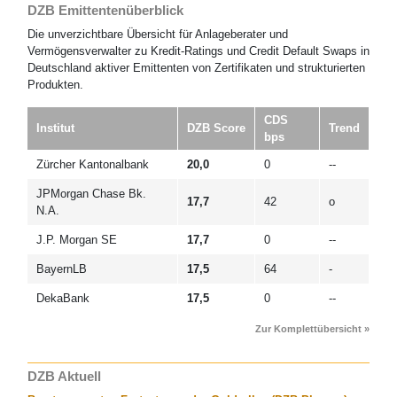
DZB Emittentenüberblick
Die unverzichtbare Übersicht für Anlageberater und
Vermögensverwalter zu Kredit-Ratings und Credit Default Swaps in
Deutschland aktiver Emittenten von Zertifikaten und strukturierten
Produkten.
CDS
Institut
DZB Score
Trend
bps
Zürcher Kantonalbank
20,0
0
--
JPMorgan Chase Bk.
17,7
42
o
N.A.
J.P. Morgan SE
17,7
0
--
BayernLB
17,5
64
-
DekaBank
17,5
0
--
Zur Komplettübersicht »
DZB Aktuell