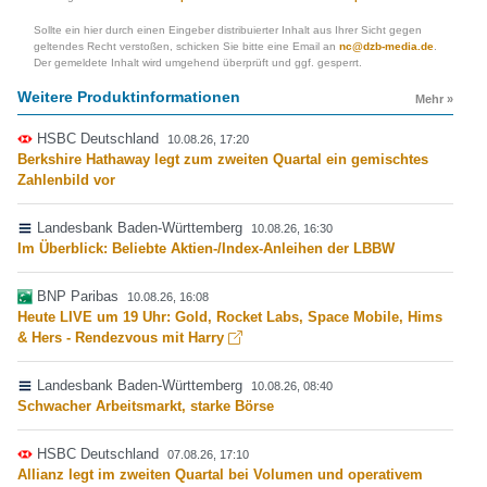
Sollte ein hier durch einen Eingeber distribuierter Inhalt aus Ihrer Sicht gegen
geltendes Recht verstoßen, schicken Sie bitte eine Email an
nc@dzb-media.de
.
Der gemeldete Inhalt wird umgehend überprüft und ggf. gesperrt.
Weitere Produktinformationen
Mehr »
HSBC Deutschland
10.08.26, 17:20
Berkshire Hathaway legt zum zweiten Quartal ein gemischtes
Zahlenbild vor
Landesbank Baden-Württemberg
10.08.26, 16:30
Im Überblick: Beliebte Aktien-/Index-Anleihen der LBBW
BNP Paribas
10.08.26, 16:08
Heute LIVE um 19 Uhr: Gold, Rocket Labs, Space Mobile, Hims
& Hers - Rendezvous mit Harry
Landesbank Baden-Württemberg
10.08.26, 08:40
Schwacher Arbeitsmarkt, starke Börse
HSBC Deutschland
07.08.26, 17:10
Allianz legt im zweiten Quartal bei Volumen und operativem