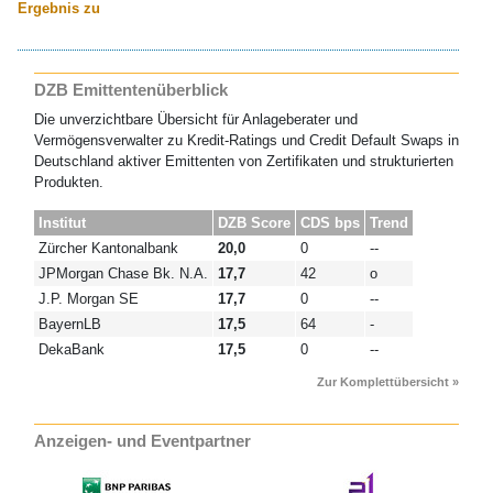
Ergebnis zu
DZB Emittentenüberblick
Die unverzichtbare Übersicht für Anlageberater und
Vermögensverwalter zu Kredit-Ratings und Credit Default Swaps in
Deutschland aktiver Emittenten von Zertifikaten und strukturierten
Produkten.
Institut
DZB Score
CDS bps
Trend
Zürcher Kantonalbank
20,0
0
--
JPMorgan Chase Bk. N.A.
17,7
42
o
J.P. Morgan SE
17,7
0
--
BayernLB
17,5
64
-
DekaBank
17,5
0
--
Zur Komplettübersicht »
Anzeigen- und Eventpartner