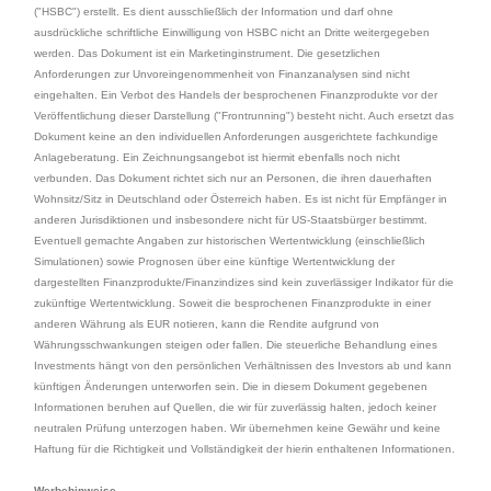
("HSBC") erstellt. Es dient ausschließlich der Information und darf ohne
ausdrückliche schriftliche Einwilligung von HSBC nicht an Dritte weitergegeben
werden. Das Dokument ist ein Marketinginstrument. Die gesetzlichen
Anforderungen zur Unvoreingenommenheit von Finanzanalysen sind nicht
eingehalten. Ein Verbot des Handels der besprochenen Finanzprodukte vor der
Veröffentlichung dieser Darstellung ("Frontrunning") besteht nicht. Auch ersetzt das
Dokument keine an den individuellen Anforderungen ausgerichtete fachkundige
Anlageberatung. Ein Zeichnungsangebot ist hiermit ebenfalls noch nicht
verbunden. Das Dokument richtet sich nur an Personen, die ihren dauerhaften
Wohnsitz/Sitz in Deutschland oder Österreich haben. Es ist nicht für Empfänger in
anderen Jurisdiktionen und insbesondere nicht für US-Staatsbürger bestimmt.
Eventuell gemachte Angaben zur historischen Wertentwicklung (einschließlich
Simulationen) sowie Prognosen über eine künftige Wertentwicklung der
dargestellten Finanzprodukte/Finanzindizes sind kein zuverlässiger Indikator für die
zukünftige Wertentwicklung. Soweit die besprochenen Finanzprodukte in einer
anderen Währung als EUR notieren, kann die Rendite aufgrund von
Währungsschwankungen steigen oder fallen. Die steuerliche Behandlung eines
Investments hängt von den persönlichen Verhältnissen des Investors ab und kann
künftigen Änderungen unterworfen sein. Die in diesem Dokument gegebenen
Informationen beruhen auf Quellen, die wir für zuverlässig halten, jedoch keiner
neutralen Prüfung unterzogen haben. Wir übernehmen keine Gewähr und keine
Haftung für die Richtigkeit und Vollständigkeit der hierin enthaltenen Informationen.
Werbehinweise