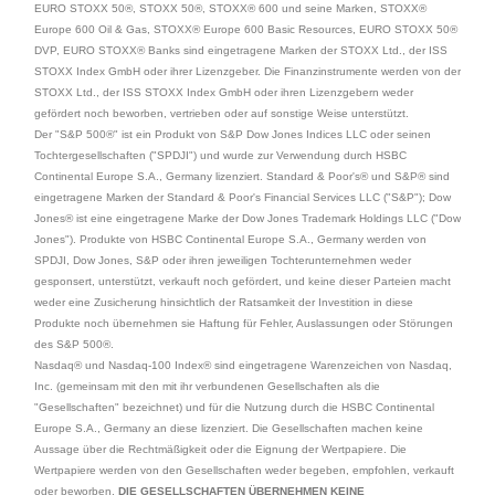
EURO STOXX 50®, STOXX 50®, STOXX® 600 und seine Marken, STOXX®
Europe 600 Oil & Gas, STOXX® Europe 600 Basic Resources, EURO STOXX 50®
DVP, EURO STOXX® Banks sind eingetragene Marken der STOXX Ltd., der ISS
STOXX Index GmbH oder ihrer Lizenzgeber. Die Finanzinstrumente werden von der
STOXX Ltd., der ISS STOXX Index GmbH oder ihren Lizenzgebern weder
gefördert noch beworben, vertrieben oder auf sonstige Weise unterstützt.
Der "S&P 500®" ist ein Produkt von S&P Dow Jones Indices LLC oder seinen
Tochtergesellschaften ("SPDJI") und wurde zur Verwendung durch HSBC
Continental Europe S.A., Germany lizenziert. Standard & Poor's® und S&P® sind
eingetragene Marken der Standard & Poor's Financial Services LLC ("S&P"); Dow
Jones® ist eine eingetragene Marke der Dow Jones Trademark Holdings LLC ("Dow
Jones"). Produkte von HSBC Continental Europe S.A., Germany werden von
SPDJI, Dow Jones, S&P oder ihren jeweiligen Tochterunternehmen weder
gesponsert, unterstützt, verkauft noch gefördert, und keine dieser Parteien macht
weder eine Zusicherung hinsichtlich der Ratsamkeit der Investition in diese
Produkte noch übernehmen sie Haftung für Fehler, Auslassungen oder Störungen
des S&P 500®.
Nasdaq® und Nasdaq-100 Index® sind eingetragene Warenzeichen von Nasdaq,
Inc. (gemeinsam mit den mit ihr verbundenen Gesellschaften als die
"Gesellschaften" bezeichnet) und für die Nutzung durch die HSBC Continental
Europe S.A., Germany an diese lizenziert. Die Gesellschaften machen keine
Aussage über die Rechtmäßigkeit oder die Eignung der Wertpapiere. Die
Wertpapiere werden von den Gesellschaften weder begeben, empfohlen, verkauft
oder beworben.
DIE GESELLSCHAFTEN ÜBERNEHMEN KEINE