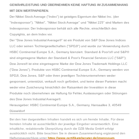
GEWÄHRLEISTUNG UND ÜBERNEHMEN KEINE HAFTUNG IM ZUSAMMENHANG
MIT DEN WERTPAPIEREN.
Der Nikkei Stock Average ("Index") ist geistiges Eigentum der Nikkei Inc. (der
"Indexsponsor"). "Nikkei", "Nikkei Stock Average" und "Nikkei 225" sind Marken des
Indexsponsor. Der Indexsponsor behält sich alle Rechte, einschließlich des
Copyrights, an dem Index vor.
Der "Dow Jones Industrial Average®" ist ein Produkt von S&P Dow Jones Indices
LLC oder seinen Tochtergesellschaften ("SPDJI") und wurde zur Verwendung durch
HSBC Continental Europe S.A., Germany lizenziert. Standard & Poor's® und S&P®
sind eingetragene Marken der Standard & Poor's Financial Services LLC ("S&P");
Dow Jones® ist eine eingetragene Marke der Dow Jones Trademark Holdings LLC
("Dow Jones"). Produkte von HSBC Continental Europe S.A., Germany werden von
SPDJI, Dow Jones, S&P oder ihren jeweiligen Tochterunternehmen weder
gesponsert, unterstützt, verkauft noch gefördert, und keine dieser Parteien macht
weder eine Zusicherung hinsichtlich der Ratsamkeit der Investition in diese
Produkte noch übernehmen sie Haftung für Fehler, Auslassungen oder Störungen
des Dow Jones Industrial Average®.
Herausgeber: HSBC Continental Europe S.A., Germany, Hansaallee 3, 40549
Düsseldorf
Bei den hier dargestellten Inhalten handelt es sich um fremde Inhalte. Für diese
fremden Inhalte ist ausschließlich der jeweilige Eingeber verantwortlich. Eine
inhaltliche, redaktionelle Überprüfung durch die DZB Media GmbH erfolgt
ausdrücklich nicht. Bitte beachten Sie in diesem Zusammenhang ergänzend den
Haftungsausschluss unter
https://www.zertifikateberater.de/impressum
.