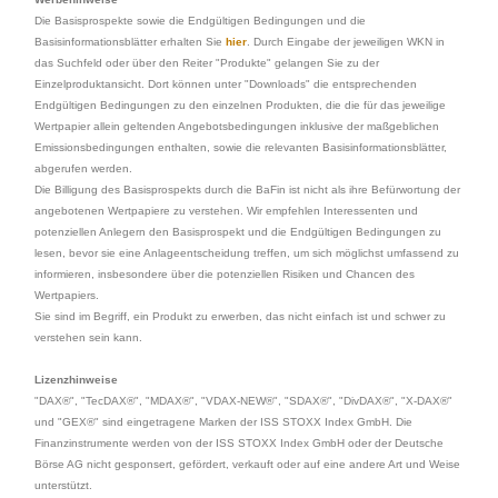
Die Basisprospekte sowie die Endgültigen Bedingungen und die
Basisinformationsblätter erhalten Sie
hier
. Durch Eingabe der jeweiligen WKN in
das Suchfeld oder über den Reiter "Produkte" gelangen Sie zu der
Einzelproduktansicht. Dort können unter "Downloads" die entsprechenden
Endgültigen Bedingungen zu den einzelnen Produkten, die die für das jeweilige
Wertpapier allein geltenden Angebotsbedingungen inklusive der maßgeblichen
Emissionsbedingungen enthalten, sowie die relevanten Basisinformationsblätter,
abgerufen werden.
Die Billigung des Basisprospekts durch die BaFin ist nicht als ihre Befürwortung der
angebotenen Wertpapiere zu verstehen. Wir empfehlen Interessenten und
potenziellen Anlegern den Basisprospekt und die Endgültigen Bedingungen zu
lesen, bevor sie eine Anlageentscheidung treffen, um sich möglichst umfassend zu
informieren, insbesondere über die potenziellen Risiken und Chancen des
Wertpapiers.
Sie sind im Begriff, ein Produkt zu erwerben, das nicht einfach ist und schwer zu
verstehen sein kann.
Lizenzhinweise
"DAX®", "TecDAX®", "MDAX®", "VDAX-NEW®", "SDAX®", "DivDAX®", "X-DAX®"
und "GEX®" sind eingetragene Marken der ISS STOXX Index GmbH. Die
Finanzinstrumente werden von der ISS STOXX Index GmbH oder der Deutsche
Börse AG nicht gesponsert, gefördert, verkauft oder auf eine andere Art und Weise
unterstützt.