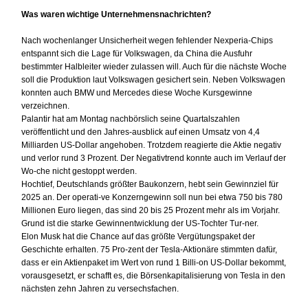
Was waren wichtige Unternehmensnachrichten?
Nach wochenlanger Unsicherheit wegen fehlender Nexperia-Chips
entspannt sich die Lage für Volkswagen, da China die Ausfuhr
bestimmter Halbleiter wieder zulassen will. Auch für die nächste Woche
soll die Produktion laut Volkswagen gesichert sein. Neben Volkswagen
konnten auch BMW und Mercedes diese Woche Kursgewinne
verzeichnen.
Palantir hat am Montag nachbörslich seine Quartalszahlen
veröffentlicht und den Jahres-ausblick auf einen Umsatz von 4,4
Milliarden US-Dollar angehoben. Trotzdem reagierte die Aktie negativ
und verlor rund 3 Prozent. Der Negativtrend konnte auch im Verlauf der
Wo-che nicht gestoppt werden.
Hochtief, Deutschlands größter Baukonzern, hebt sein Gewinnziel für
2025 an. Der operati-ve Konzerngewinn soll nun bei etwa 750 bis 780
Millionen Euro liegen, das sind 20 bis 25 Prozent mehr als im Vorjahr.
Grund ist die starke Gewinnentwicklung der US-Tochter Tur-ner.
Elon Musk hat die Chance auf das größte Vergütungspaket der
Geschichte erhalten. 75 Pro-zent der Tesla-Aktionäre stimmten dafür,
dass er ein Aktienpaket im Wert von rund 1 Billi-on US-Dollar bekommt,
vorausgesetzt, er schafft es, die Börsenkapitalisierung von Tesla in den
nächsten zehn Jahren zu versechsfachen.