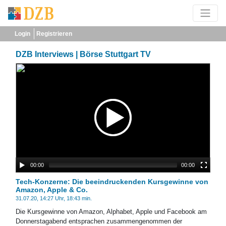
Login
Registrieren
DZB Interviews | Börse Stuttgart TV
00:00
00:00
Tech-Konzerne: Die beeindruckenden Kursgewinne von
Amazon, Apple & Co.
31.07.20, 14:27 Uhr, 18:43 min.
Die Kursgewinne von Amazon, Alphabet, Apple und Facebook am
Donnerstagabend entsprachen zusammengenommen der