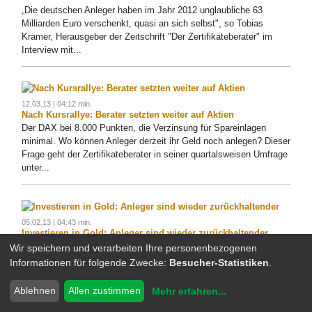
„Die deutschen Anleger haben im Jahr 2012 unglaubliche 63
Milliarden Euro verschenkt, quasi an sich selbst", so Tobias
Kramer, Herausgeber der Zeitschrift "Der Zertifikateberater" im
Interview mit...
12.03.13 | 04:12 min.
Nach Kursrallye: Berater setzten weiter auf Aktien
Der DAX bei 8.000 Punkten, die Verzinsung für Spareinlagen
minimal. Wo können Anleger derzeit ihr Geld noch anlegen? Dieser
Frage geht der Zertifikateberater in seiner quartalsweisen Umfrage
unter...
05.02.13 | 04:43 min.
Investieren in Gold: Anleger sind wieder zurückhaltender
Das Interesse der Anleger an Gold ist immer noch vorhanden, nur
Wir speichern und verarbeiten Ihre personenbezogenen
bei den Investitionen halten sie sich sehr zurück - so das Fazit der
Informationen für folgende Zwecke:
Besucher-Statistiken
.
aktuellen Umfrage des Zeitschrift "Der Zertifikateberater"...
Ablehnen
Allen zustimmen
Mehr erfahren
...