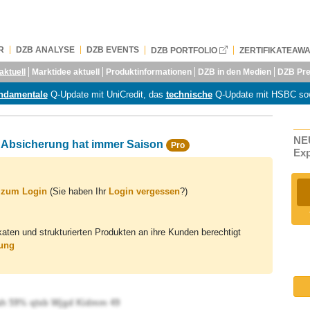
R
DZB ANALYSE
DZB EVENTS
DZB PORTFOLIO
ZERTIFIKATEAW
aktuell
Marktidee aktuell
Produktinformationen
DZB in den Medien
DZB Pre
ndamentale
Q-Update mit UniCredit, das
technische
Q-Update mit HSBC so
NEU
e Absicherung hat immer Saison
Pro
Ex
s zum Login
(Sie haben Ihr
Login vergessen
?)
ikaten und strukturierten Produkten an ihre Kunden berechtigt
rung
pah 59% qtxb Wjgd Kidmm 49