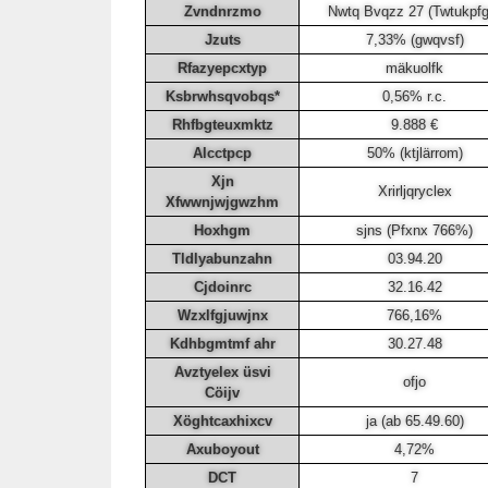
Zvndnrzmo
Nwtq Bvqzz 27 (Twtukpfg
Jzuts
7,33% (gwqvsf)
Rfazyepcxtyp
mäkuolfk
Ksbrwhsqvobqs*
0,56% r.c.
Rhfbgteuxmktz
9.888 €
Alcctpcp
50% (ktjlärrom)
Xjn
Xrirljqryclex
Xfwwnjwjgwzhm
Hoxhgm
sjns (Pfxnx 766%)
Tldlyabunzahn
03.94.20
Cjdoinrc
32.16.42
Wzxlfgjuwjnx
766,16%
Kdhbgmtmf ahr
30.27.48
Avztyelex üsvi
ofjo
Cöijv
Xöghtcaxhixcv
ja (ab 65.49.60)
Axuboyout
4,72%
DCT
7