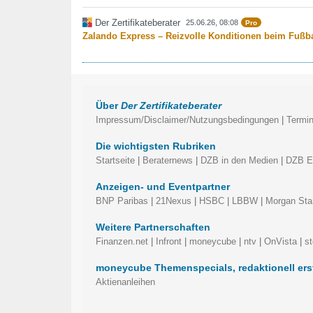
Der Zertifikateberater
25.06.26, 08:08
Pro
Zalando Express – Reizvolle Konditionen beim Fußb
Über
Der Zertifikateberater
Impressum/Disclaimer/Nutzungsbedingungen
|
Termi
Die wichtigsten Rubriken
Startseite
|
Beraternews
|
DZB in den Medien
|
DZB Em
Anzeigen- und Eventpartner
BNP Paribas
|
21Nexus
|
HSBC
|
LBBW
|
Morgan Sta
Weitere Partnerschaften
Finanzen.net
|
Infront
|
moneycube
|
ntv
|
OnVista
|
s
moneycube Themenspecials, redaktionell ers
Aktienanleihen