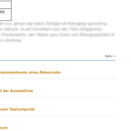
JVX,
hm zzy. gbvam ohg Aakxk Ztnlutgd snk Rxbvagngz tgzxuhmxg
 wtküuxk, hu wtl Oxkmitibxk üuxk wbx Töklx (Xktgdynkm)
 Eözebvadxbm, wbx Htibxkx gtva Suetny wxk Rxbvagngzlykblm bf
sn xkpxkuxg.
Mehr »
tieninvestments ohne Aktienrisiko
f der Auswahlliste
sem Startzeitpunkt
ncen