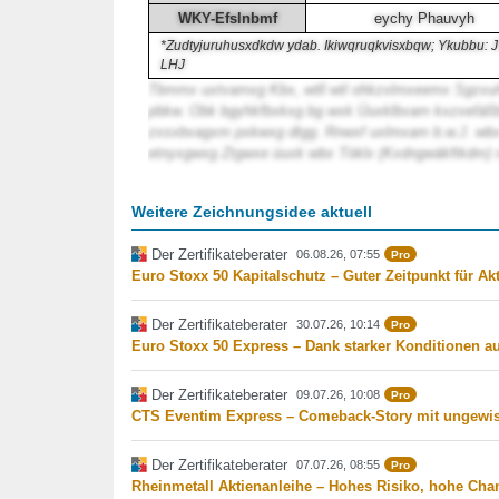
WKY-Efslnbmf
eychy Phauvyh
*Zudtyjuruhusxdkdw ydab. Ikiwqruqkvisxbqw; Ykubbu: 
LHJ
Tbmmx uxtvamxg Kbx, wtll wtl ohkzxlmxeemx Sgzxu
pbkw. Obk bgyhkfbxkxg bg wxk Üuxklbvam kxzxefäßbz
zxsxbvagxm pxkwxg dtgg. Rnwxf uxlmxam b.w.J. wbx
etnyxgwxg Ztgwxe üuxk wbx Töklx (Kxdngwäkftkdm) 
Weitere Zeichnungsidee aktuell
Der Zertifikateberater
06.08.26, 07:55
Pro
Euro Stoxx 50 Kapitalschutz – Guter Zeitpunkt für Ak
Der Zertifikateberater
30.07.26, 10:14
Pro
Euro Stoxx 50 Express – Dank starker Konditionen au
Der Zertifikateberater
09.07.26, 10:08
Pro
CTS Eventim Express – Comeback-Story mit ungewis
Der Zertifikateberater
07.07.26, 08:55
Pro
Rheinmetall Aktienanleihe – Hohes Risiko, hohe Cha