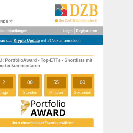
ARDS
ssemitteilungen
Login
Registrieren
wie das
Krypto-Update
mit 21Nexus anmelden.
: PortfolioAward • Top-ETFs • Shortlists mit
pertenkommentaren
2
00
54
59
Tage
Stunden
Minuten
Sekunden
Jetzt einsehen und Favoriten wählen!