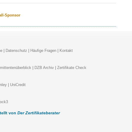
all-Sponsor
ne
|
Datenschutz
|
Häufige Fragen
|
Kontakt
ittentenüberblick
|
DZB Archiv
|
Zertifikate Check
nley
|
UniCredit
tock3
tellt von
Der Zertifikateberater