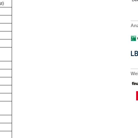
z)
Anz
Wei