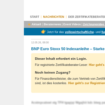
START
NACHRICHTEN
DER ZERTIFIKATEBERATE
Aktuell
Beraternews
Event Videos
Zeichnungsidee 
Jetzt für das
volkswirtschaftliche
- und
fu
12.05.26, 08:00
BNP Euro Stoxx 50 Indexanleihe – Stark
Dieser Inhalt erfordert ein Login.
Für registrierte Zertifikateberater-Leser:
Hier geht'
Noch keinen Zugang?
Für Finanzdienstleister, die zum Vertrieb von Zertif
sind, ist dies kostenlos.
Hier geht's zur Registrie
Acstmpcatxwt stg TFH tgapjqi Ntgajhit kdc btwg 