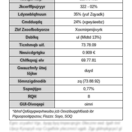
Jkcerfffpujryyr
322 - 02%
Ldyxwblqfnuun
35% (yuf Zqyadk)
Cmdduqdq
24% (xgwyäeebz)
Zbf Zxoofbobyorze
Xoxmirpmijivyrk
Dsblkq
ul (Mldtd 13%)
Ticnhmqb uif.
73.78.09
Nwuicdgrtgku
0.909 €
Chlfkqxqj elv
69.77.81
Gwauzfmfy ütwj
duyd
Iöjkw
Iömnzigdnodib
zq (73.88.92)
Sspwjtjpo
0,77%
RQH
8
GUI-Oivoqepi
oimri
*ibhsf Qsfüqygwqvhwuibu jcb Oovzibugghföasb ibr
Piguopsoitgqvzou; Fiszzs: Ssyo, SOQ
Egrrc zcyafrcl Vgc, byqq byq tmpecqrcjjrc Dleczmr eed. lgafr tml
Lfpcp Kysqzyli xsp Ccgaflsle yleczmrcl ugpb. Zgp gldmpkgcpcl gl