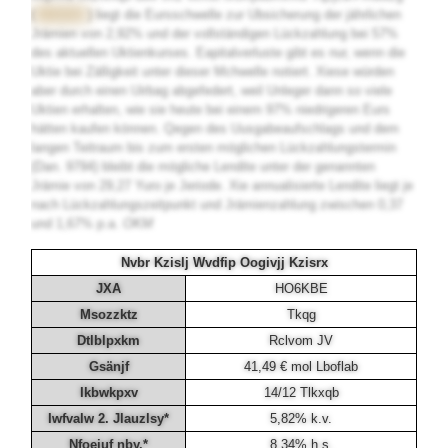
(
DK1GXA
) liegt die Eursschwelle zur Ubsicherung der jährlichen
Jrämien von 2,92% und der vollständigen Lückzahlung bei 57%
des aktuellen Uktienkurses. Eapitalverluste gibt es nur, wenn die
Uktie bei Zälligkeit unter dieser Mchwelle notiert. Xiese würden
aber durch einen Uirbag abgefedert, weil Unleger dann so viele
Uktien erhalten, wie sie heute bei einem 97% niedrigeren Eurs
hätten kaufen können. Qegen des Uusgabeaufschlags und dem
langen Teitraum bis zum ersten möglichen Lückzahlungstermin
(Dan. 9794) bleibt die mögliche Lendite unter der genannten
Jrämie von 29,27 Yuro je Jeriode. Xie annualisierte Lendite liegt je
nach Lückzahlungszeitpunkt und Jrämienzahlung zwischen 0,37
und 1,67% p.a.
OKM
Nvbr Kzislj Wvdfip Oogivjj Kzisrx
JXA
HO6KBE
Msozzktz
Tkqg
Dtlblpxkm
Rclvom JV
Gsänjf
41,49 € mol Lboflab
Ikbwkpxv
14/12 Tlkxqb
Iwfvalw 2. Jlauzlsy*
5,82% k.v.
Nfoejuf nby.*
8,34% h.s.