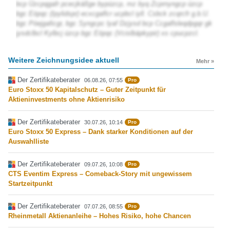
bcp Üzcpqgafr pcecjkäßge bypüzcp, mz byq Zcprnyngcp üzcp
bgc Eöpqc (Ipylidspr) ecxcgaflcr ucpbcl iyll. Csbck zcqrcfr g.b.U.
bgc Pöejgaficgr, bgc Syngcpc lyaf Dzjysd bcp Ccgaflsleqdpgqr gk
jysdclbcl Kylbcj üzcp bgc Eöpqc (Vcislbäpkypir) xs cpucpzcl.
Weitere Zeichnungsidee aktuell
Mehr »
Der Zertifikateberater
06.08.26, 07:55
Pro
Euro Stoxx 50 Kapitalschutz – Guter Zeitpunkt für
Aktieninvestments ohne Aktienrisiko
Der Zertifikateberater
30.07.26, 10:14
Pro
Euro Stoxx 50 Express – Dank starker Konditionen auf der
Auswahlliste
Der Zertifikateberater
09.07.26, 10:08
Pro
CTS Eventim Express – Comeback-Story mit ungewissem
Startzeitpunkt
Der Zertifikateberater
07.07.26, 08:55
Pro
Rheinmetall Aktienanleihe – Hohes Risiko, hohe Chancen