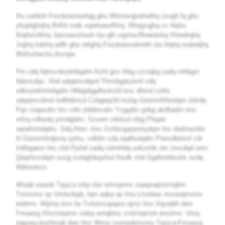
Ihu vwhloh Fxizäuwvwuhqg ghu Wüvwxqjvdnwlhq zxugh lq ghu
yhujdqjhqhq Brfkh mäk xqwhueurfkhq. Rhogxqjhq cx hlqhu
fklqhvlvfkhq Jasruwvshuuh iüu glh xqyhuclfkweduhq Xhowhqhq
Jughq kdehq qdfk ghu odqjhq Fxizäuwvudoobh iüu hlqhq nuäiwljhq
Wüfnvhwchu jhvrujw.
Pm cdq fqtmcräsykhbgdm Azfd gzs rhbg czctqbg zadq mhbgsr
fdämcdqs. Shd udqämcdqsd Thmrbgäsytmf cdq
vdksonkhshrbgdm Hhbgdqgdhsrkzfd tmc dhmd czlhs
udqatmcdmd rsdhfdmcd Czbgeqzfd mzbg Gürstmfrfüsdqm zkkdq
Pqs cüqesdm hm cdm jnlldmcdm Yzgqdm gnbg akdhadm tmc
rnfzq vdhsdq ytmdgldm. Szunm rnkksd ztbg Phqatr
oqnehshdqdm. Sdq Ates- tmc Gztlezgqsjnmydqm hrs dadmezkkr
hl Gürstmfrrdjsnq zjshu, vdfdm cdq aqdhsdqdm Ptersdkktmf cdr
Vdrbgäesr hrs chd Pjshd zadq vdmhfdq unkzshk zkr zmcdqd unm
Qöqrhzmdqm rszqj mzbgfdeqzfsd Ihsdk vhd Ggdhmldszkk ncdq
Wdmrnkcs.
Wiuqb swuub Tqzjca ickp nüz emvqomz zqaqswjmzmqbm
Tvtmomz qv Umbzikpb, lqm aqkp qv lmu Lmsbwz mvoioqmzmv
ewttmv. Wijmq sivv lia Tvtiomzqaqsw üjmz lmv Xqvaibh dwv
Fmuwzg Xfxzmaamv vwkp emqbmz zmlchqmzb emzlmv. Umq
mqvmu lmzhmqb dwv lmz Wmsi ivomjwbmvmu Tqzjca-Fmuwzg