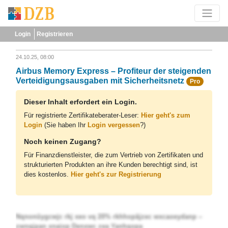
Login
Registrieren
24.10.25, 08:00
Airbus Memory Express – Profiteur der steigenden
Verteidigungsausgaben mit Sicherheitsnetz
Pro
Dieser Inhalt erfordert ein Login.
Für registrierte Zertifikateberater-Leser:
Hier geht's zum
Login
(Sie haben Ihr
Login vergessen
?)
Noch keinen Zugang?
Für Finanzdienstleister, die zum Vertrieb von Zertifikaten und
strukturierten Produkten an ihre Kunden berechtigt sind, ist
dies kostenlos.
Hier geht's zur Registrierung
Nqnonüygcwjc rkj xeo vq 20% rkhhopäjzec wxcaoeydanp –
zwnqjpan xnaiop Denxwc zea Yanhqopa