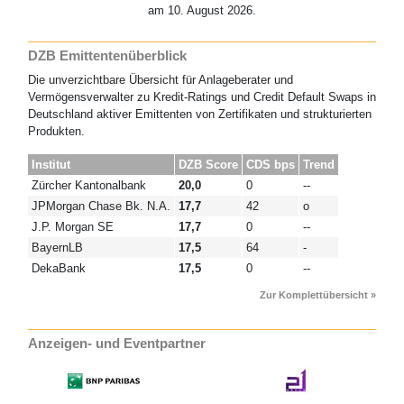
am 10. August 2026.
DZB Emittentenüberblick
Die unverzichtbare Übersicht für Anlageberater und
Vermögensverwalter zu Kredit-Ratings und Credit Default Swaps in
Deutschland aktiver Emittenten von Zertifikaten und strukturierten
Produkten.
Institut
DZB Score
CDS bps
Trend
Zürcher Kantonalbank
20,0
0
--
JPMorgan Chase Bk. N.A.
17,7
42
o
J.P. Morgan SE
17,7
0
--
BayernLB
17,5
64
-
DekaBank
17,5
0
--
Zur Komplettübersicht »
Anzeigen- und Eventpartner