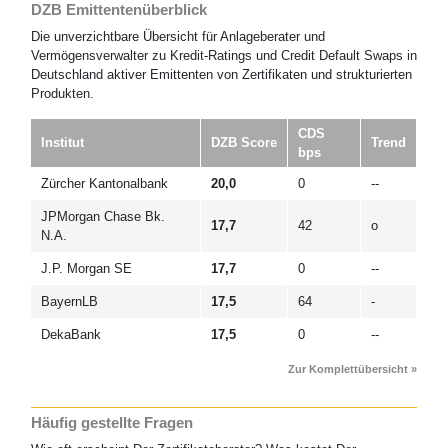
DZB Emittentenüberblick
Die unverzichtbare Übersicht für Anlageberater und
Vermögensverwalter zu Kredit-Ratings und Credit Default Swaps in
Deutschland aktiver Emittenten von Zertifikaten und strukturierten
Produkten.
CDS
Institut
DZB Score
Trend
bps
Zürcher Kantonalbank
20,0
0
--
JPMorgan Chase Bk.
17,7
42
o
N.A.
J.P. Morgan SE
17,7
0
--
BayernLB
17,5
64
-
DekaBank
17,5
0
--
Zur Komplettübersicht »
Häufig gestellte Fragen