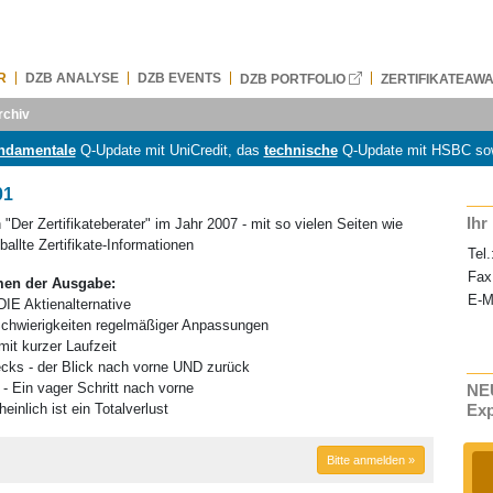
R
DZB ANALYSE
DZB EVENTS
DZB PORTFOLIO
ZERTIFIKATEAW
rchiv
ndamentale
Q-Update mit UniCredit, das
technische
Q-Update mit HSBC so
01
Ihr
"Der Zertifikateberater" im Jahr 2007 - mit so vielen Seiten wie
allte Zertifikate-Informationen
Tel.
Fax
men der Ausgabe:
E-M
DIE Aktienalternative
Schwierigkeiten regelmäßiger Anpassungen
it kurzer Laufzeit
ecks - der Blick nach vorne UND zurück
- Ein vager Schritt nach vorne
NEU
einlich ist ein Totalverlust
Ex
Bitte anmelden »