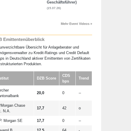
Geschäftsführer)
(15.07.26)
Mehr Event Videos »
 Emittentenüberblick
unverzichtbare Übersicht für Anlageberater und
ögensverwalter zu Kredit-Ratings und Credit Default
s in Deutschland aktiver Emittenten von Zertifikaten
strukturierten Produkten.
CDS
stitut
DZB Score
Trend
bps
rcher
20,0
0
--
ntonalbank
Morgan Chase
17,7
42
o
. N.A.
P. Morgan SE
17,7
0
--
yernLB
17,5
64
-