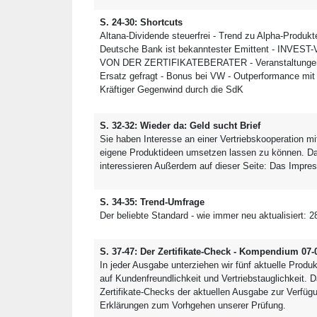
S. 24-30: Shortcuts
Altana-Dividende steuerfrei - Trend zu Alpha-Produkte
Deutsche Bank ist bekanntester Emittent - IN
VON DER ZERTIFIKATEBERATER - Veranstaltungen -
Ersatz gefragt - Bonus bei VW - Outperformance mit
Kräftiger Gegenwind durch die SdK
S. 32-32: Wieder da: Geld sucht Brief
Sie haben Interesse an einer Vertriebskooperation mi
eigene Produktideen umsetzen lassen zu können. Dan
interessieren Außerdem auf dieser Seite: Das Impr
S. 34-35: Trend-Umfrage
Der beliebte Standard - wie immer neu aktualisiert: 
S. 37-47: Der Zertifikate-Check - Kompendium 07-
In jeder Ausgabe unterziehen wir fünf aktuelle Produk
auf Kundenfreundlichkeit und Vertriebstauglichkeit. 
Zertifikate-Checks der aktuellen Ausgabe zur Verfü
Erklärungen zum Vorhgehen unserer Prüfung.