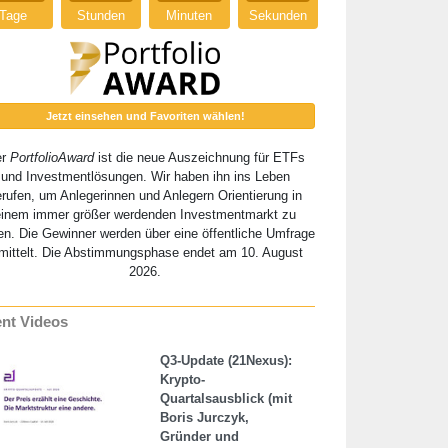
Tage
Stunden
Minuten
Sekunden
Jetzt einsehen und Favoriten wählen!
er
PortfolioAward
ist die neue Auszeichnung für ETFs
und Investmentlösungen. Wir haben ihn ins Leben
erufen, um Anlegerinnen und Anlegern Orientierung in
einem immer größer werdenden Investmentmarkt zu
en. Die Gewinner werden über eine öffentliche Umfrage
mittelt. Die Abstimmungsphase endet am 10. August
2026.
nt Videos
Q3-Update (21Nexus):
Krypto-
Quartalsausblick (mit
Boris Jurczyk,
Gründer und