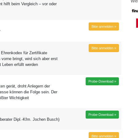
Wei
t hilft beim Vergleich – vor oder
Bitte anmelden »
?
Bitte anmelden »
Ehrenkodex für Zertifikate
vorne bringt, wird sich aber erst
 Leben erfüllt werden
Probe-Download »
en gerät, droht Anlegern der
zesse können die Folge sein. Der
ößter Wichtigkeit
Probe-Download »
rberater Dipl.-Kfm. Jochen Busch)
Bitte anmelden »