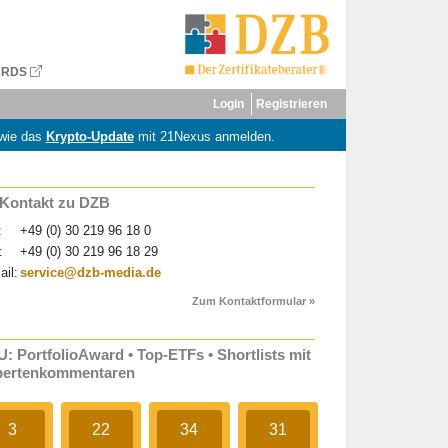
ARDS
Login
Registrieren
wie das
Krypto-Update
mit 21Nexus anmelden.
 Kontakt zu DZB
:
+49 (0) 30 219 96 18 0
:
+49 (0) 30 219 96 18 29
ail:
service@dzb-media.de
Zum Kontaktformular »
: PortfolioAward • Top-ETFs • Shortlists mit
pertenkommentaren
3
22
34
31