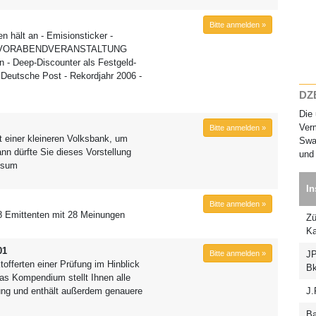
Bitte anmelden »
n hält an - Emisionsticker -
VEST-VORABENDVERANSTALTUNG
 Deep-Discounter als Festgeld-
 Deutsche Post - Rekordjahr 2006 -
DZB
Die 
Verm
Bitte anmelden »
t einer kleineren Volksbank, um
Swap
n dürfte Sie dieses Vorstellung
und 
essum
In
Bitte anmelden »
28 Emittenten mit 28 Meinungen
Zü
Ka
01
Bitte anmelden »
JP
tofferten einer Prüfung im Hinblick
Bk
Das Kompendium stellt Ihnen alle
gung und enthält außerdem genauere
J.
Ba