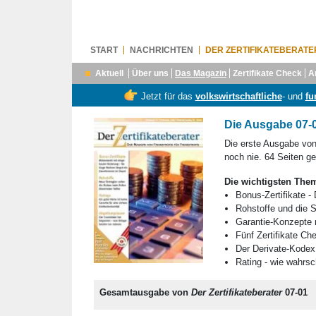
START
NACHRICHTEN
DER ZERTIFIKATEBERATE
Aktuell
Über uns
Das Magazin
Zertifikate Check
A
Jetzt für das
volkswirtschaftliche
- und
fu
Die Ausgabe 07-
Die erste Ausgabe von 
noch nie. 64 Seiten geb
Die wichtigsten The
Bonus-Zertifikate - 
Rohstoffe und die 
Garantie-Konzepte m
Fünf Zertifikate Ch
Der Derivate-Kodex 
Rating - wie wahrsch
Gesamtausgabe von
Der Zertifikateberater
07-01