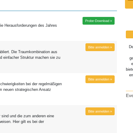
Probe-Download »
die Herausforderungen des Jahres
D
Bitte anmelden »
tabliert. Die Traumkombination aus
d einfacher Struktur machen sie zu
g
biet
er
Bitte anmelden »
Schwierigkeiten bei der regelmäßigen
em neuen strategischen Ansatz
Eve
Bitte anmelden »
r sind und die zum anderen eine
isen. Hier gilt es bei der