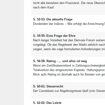
nicht alle bestehen den Praxistest. Die neue Übersich
nach dem Kauf.
S. 52-53: Die aktuelle Frage
Dividenden bei Indizes – Wie erfolgt die Anrechnung
S. 54-55: Eine Frage der Ehre
Nach langer Vorarbeit hat das Derivate Forum seinen 
vorgelegt. Ob das Regelwerk den Markt wirklich nach 
zeigen, wenn die vage formulierten Anforderungen mit
S. 56-58: Rating - ... und alles ist weg
Wenn ein Zertifikateemittent in Zahlungsschwierigkeit
Totalverlust des eingesetzten Kapitals. Haftungspro
Blick aufs Rating ist deshalb auch für Berater von gr
S. 60-61: Steuerrecht
Der Countdown zur Abgeltungsteuer läuft (von Steue
S. 62-62: Das Letzte