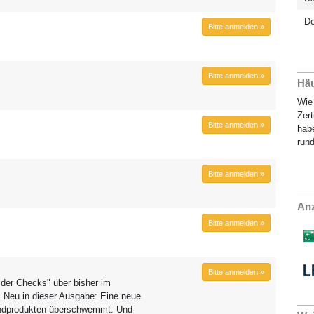
D
Bitte anmelden »
Bitte anmelden »
Häu
Wie 
Zert
Bitte anmelden »
habe
rund
Bitte anmelden »
Anz
Bitte anmelden »
Bitte anmelden »
 der Checks" über bisher im
. Neu in dieser Ausgabe: Eine neue
rendprodukten überschwemmt. Und