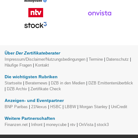
Über
Der Zertifikateberater
Impressum/Disclaimer/Nutzungsbedingungen
|
Termine
|
Datenschutz
|
Häufige Fragen
|
Kontakt
Die wichtigsten Rubriken
Startseite
|
Beraternews
|
DZB in den Medien
|
DZB Emittentenüberblick
|
DZB Archiv
|
Zertifikate Check
Anzeigen- und Eventpartner
BNP Paribas
|
21Nexus
|
HSBC
|
LBBW
|
Morgan Stanley
|
UniCredit
Weitere Partnerschaften
Finanzen.net
|
Infront
|
moneycube
|
ntv
|
OnVista
|
stock3
moneycube Themenspecials, redaktionell erstellt von
Der