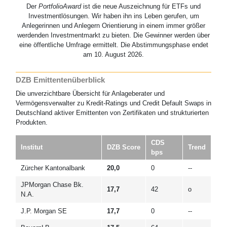
Der
PortfolioAward
ist die neue Auszeichnung für ETFs und
Investmentlösungen. Wir haben ihn ins Leben gerufen, um
Anlegerinnen und Anlegern Orientierung in einem immer größer
werdenden Investmentmarkt zu bieten. Die Gewinner werden über
eine öffentliche Umfrage ermittelt. Die Abstimmungsphase endet
am 10. August 2026.
DZB Emittentenüberblick
Die unverzichtbare Übersicht für Anlageberater und
Vermögensverwalter zu Kredit-Ratings und Credit Default Swaps in
Deutschland aktiver Emittenten von Zertifikaten und strukturierten
Produkten.
CDS
Institut
DZB Score
Trend
bps
Zürcher Kantonalbank
20,0
0
--
JPMorgan Chase Bk.
17,7
42
o
N.A.
J.P. Morgan SE
17,7
0
--