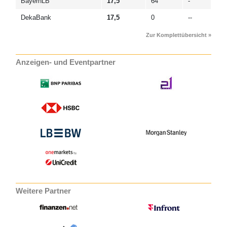
BayernLB
17,5
64
-
DekaBank
17,5
0
--
Zur Komplettübersicht »
Anzeigen- und Eventpartner
Weitere Partner